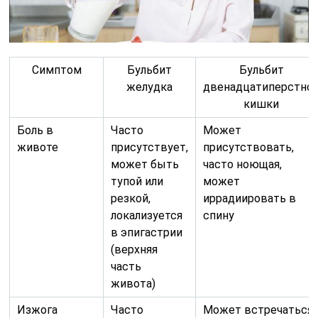
Симптом
Бульбит
Бульбит
желудка
двенадцатиперстно
кишки
Боль в
Часто
Может
животе
присутствует,
присутствовать,
может быть
часто ноющая,
тупой или
может
резкой,
иррадиировать в
локализуется
спину
в эпигастрии
(верхняя
часть
живота)
Изжога
Часто
Может встречаться,