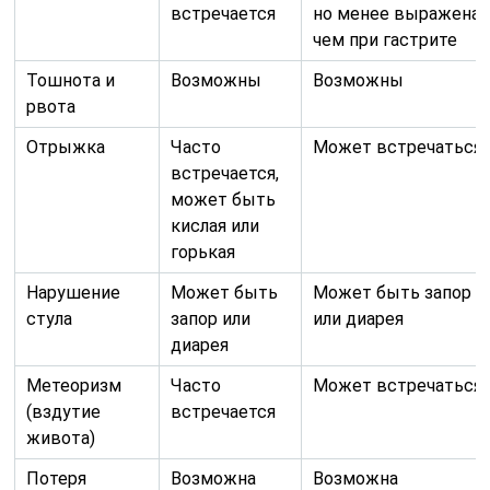
встречается
но менее выражена,
чем при гастрите
Тошнота и
Возможны
Возможны
рвота
Отрыжка
Часто
Может встречаться
встречается,
может быть
кислая или
горькая
Нарушение
Может быть
Может быть запор
стула
запор или
или диарея
диарея
Метеоризм
Часто
Может встречаться
(вздутие
встречается
живота)
Потеря
Возможна
Возможна