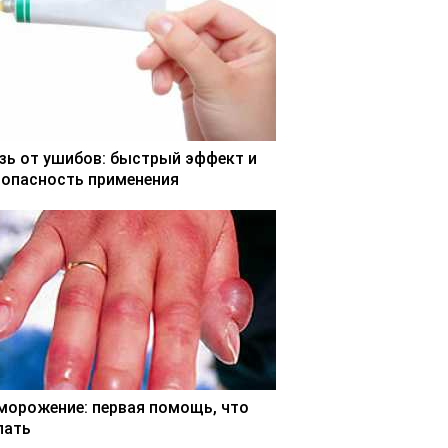
зь от ушибов: быстрый эффект и
зопасность применения
морожение: первая помощь, что
лать