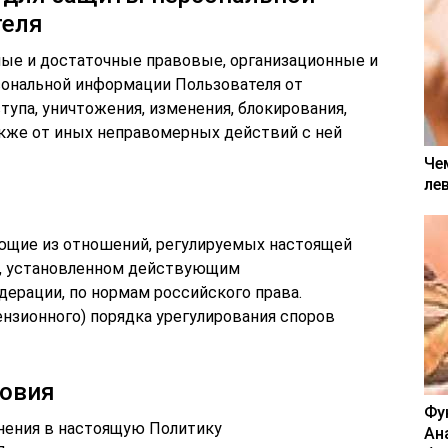
теля
мые и достаточные правовые, организационные и
сональной информации Пользователя от
тупа, уничтожения, изменения, блокирования,
акже от иных неправомерных действий с ней
Че
ле
ющие из отношений, регулируемых настоящей
е, установленном действующим
ерации, по нормам российского права.
ензионного) порядка урегулирования споров
ловия
Фу
енения в настоящую Политику
Ан