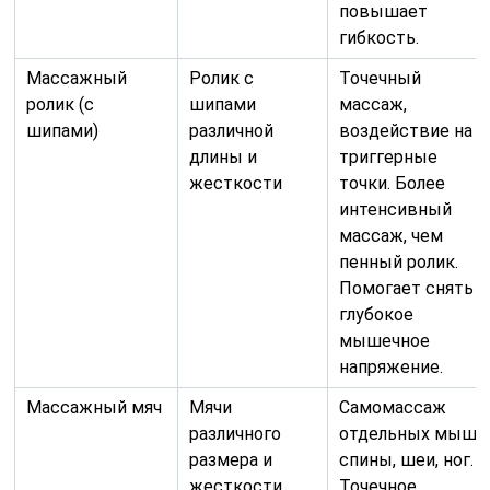
повышает
гибкость.
Массажный
Ролик с
Точечный
ролик (с
шипами
массаж,
шипами)
различной
воздействие на
длины и
триггерные
жесткости
точки. Более
интенсивный
массаж, чем
пенный ролик.
Помогает снять
глубокое
мышечное
напряжение.
Массажный мяч
Мячи
Самомассаж
различного
отдельных мышц
размера и
спины, шеи, ног.
жесткости
Точечное