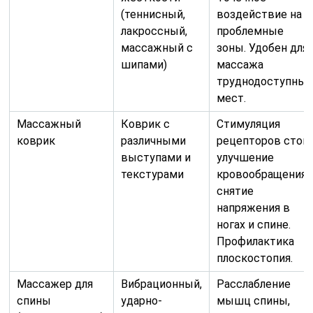
(теннисный,
воздействие на
лакроссный,
проблемные
массажный с
зоны. Удобен для
шипами)
массажа
труднодоступных
мест.
Массажный
Коврик с
Стимуляция
коврик
различными
рецепторов стоп,
выступами и
улучшение
текстурами
кровообращения,
снятие
напряжения в
ногах и спине.
Профилактика
плоскостопия.
Массажер для
Вибрационный,
Расслабление
спины
ударно-
мышц спины,