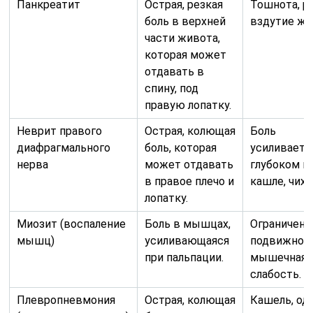
Панкреатит
Острая, резкая
Тошнота, р
боль в верхней
вздутие жи
части живота,
которая может
отдавать в
спину, под
правую лопатку.
Неврит правого
Острая, колющая
Боль
диафрагмального
боль, которая
усиливаетс
нерва
может отдавать
глубоком в
в правое плечо и
кашле, чиха
лопатку.
Миозит (воспаление
Боль в мышцах,
Ограничени
мышц)
усиливающаяся
подвижност
при пальпации.
мышечная
слабость.
Плевропневмония
Острая, колющая
Кашель, од