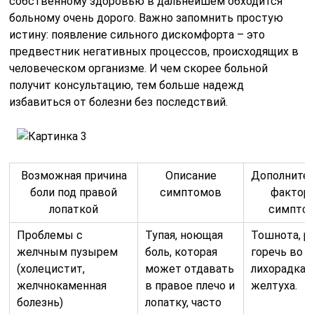
собственному здоровью в дальнейшем обходится
больному очень дорого. Важно запомнить простую
истину: появление сильного дискомфорта – это
предвестник негативных процессов, происходящих в
человеческом организме. И чем скорее больной
получит консультацию, тем больше надежд
избавиться от болезни без последствий.
Возможная причина
Описание
Дополните
боли под правой
симптомов
фактор
лопаткой
симпто
Проблемы с
Тупая, ноющая
Тошнота, р
желчным пузырем
боль, которая
горечь во р
(холецистит,
может отдавать
лихорадка,
желчнокаменная
в правое плечо и
желтуха.
болезнь)
лопатку, часто