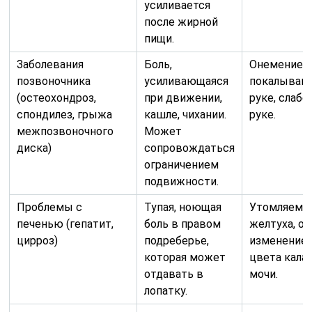
усиливается
после жирной
пищи.
Заболевания
Боль,
Онемение,
позвоночника
усиливающаяся
покалывани
(остеохондроз,
при движении,
руке, слабо
спондилез, грыжа
кашле, чихании.
руке.
межпозвоночного
Может
диска)
сопровождаться
ограничением
подвижности.
Проблемы с
Тупая, ноющая
Утомляемос
печенью (гепатит,
боль в правом
желтуха, от
цирроз)
подреберье,
изменение
которая может
цвета кала 
отдавать в
мочи.
лопатку.