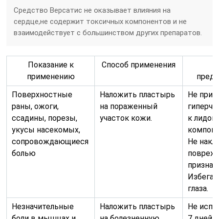
Средство Версатис не оказывает влияния на
сердце,не содержит токсичных компонентов и не
взаимодействует с большинством других препаратов.
Показание к
Способ применения
применению
пред
Поверхностные
Наложить пластырь
Не прим
раны, ожоги,
на пораженный
гиперчу
ссадины, порезы,
участок кожи.
к лидок
укусы насекомых,
компоне
сопровождающиеся
Не накл
болью
повреж
признак
Избегат
глаза.
Незначительные
Наложить пластырь
Не испо
боли в мышцах и
на болезненную
7 дней 