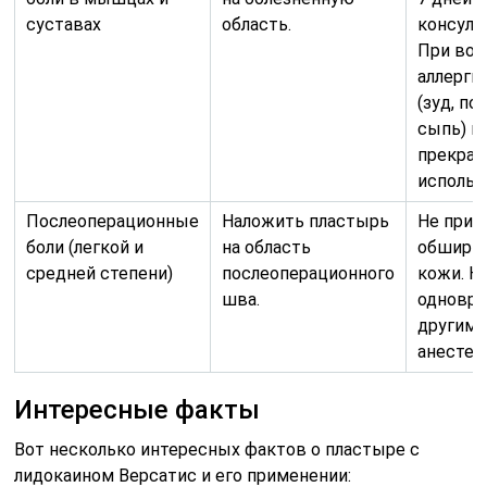
суставах
область.
консуль
При воз
аллерги
(зуд, по
сыпь) н
прекрат
использ
Послеоперационные
Наложить пластырь
Не прим
боли (легкой и
на область
обширны
средней степени)
послеоперационного
кожи. Н
шва.
одновре
другим
анестет
Интересные факты
Вот несколько интересных фактов о пластыре с
лидокаином Версатис и его применении: