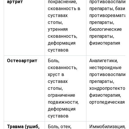
артрит
покраснение,
противовоспалит
скованность в
препараты, бази
суставах
противоревматич
стопы,
препараты,
утренняя
биологические
скованность,
препараты,
деформация
физиотерапия
суставов
Остеоартрит
Боль,
Аналигетики,
скованность,
нестероидные
хруст в
противовоспалит
суставах
препараты,
стопы,
хондропротектор
ограничение
физиотерапия,
подвижности,
ортопедическая 
деформация
суставов
Травма (ушиб,
Боль, отек,
Иммобилизация,