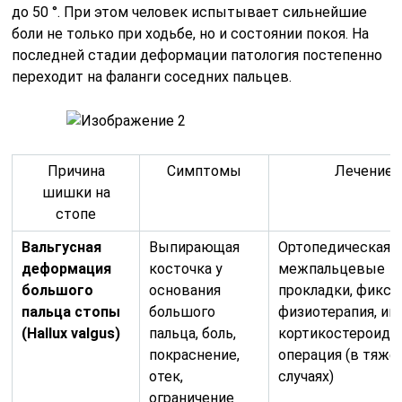
до 50 °. При этом человек испытывает сильнейшие
боли не только при ходьбе, но и состоянии покоя. На
последней стадии деформации патология постепенно
переходит на фаланги соседних пальцев.
Причина
Симптомы
Лечение
шишки на
стопе
Вальгусная
Выпирающая
Ортопедическая о
деформация
косточка у
межпальцевые
большого
основания
прокладки, фикса
пальца стопы
большого
физиотерапия, ин
(Hallux valgus)
пальца, боль,
кортикостероидо
покраснение,
операция (в тяже
отек,
случаях)
ограничение