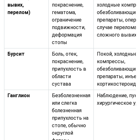
вывих,
покраснение,
холодные компре
перелом)
гематома,
обезболивающие
ограничение
препараты, опера
подвижности,
случае перелома 
деформация
сложного вывиха
стопы
Бурсит
Боль, отек,
Покой, холодные
покраснение,
компрессы,
припухлость в
обезболивающие
области
препараты, инъе
сустава
кортикостероидо
Ганглион
Безболезненная
Наблюдение, пунк
или слегка
хирургическое уд
болезненная
припухлость на
стопе, обычно
округлой