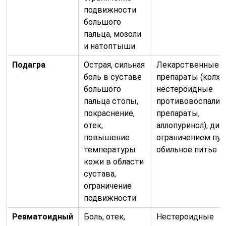
подвижности
большого
пальца, мозоли
и натоптыши
Подагра
Острая, сильная
Лекарственные
боль в суставе
препараты (колхи
большого
нестероидные
пальца стопы,
противовоспалит
покраснение,
препараты,
отек,
аллопуринол), дие
повышение
ограничением пур
температуры
обильное питье
кожи в области
сустава,
ограничение
подвижности
Ревматоидный
Боль, отек,
Нестероидные