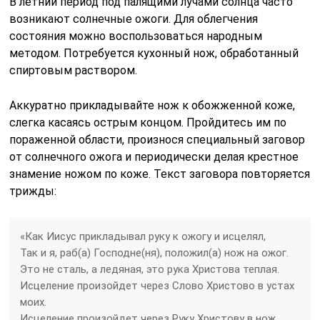
В летний период под палящими лучами солнца часто
возникают солнечные ожоги. Для облегчения
состояния можно воспользоваться народным
методом. Потребуется кухонный нож, обработанный
спиртовым раствором.
Аккуратно прикладывайте нож к обожженной коже,
слегка касаясь острым концом. Пройдитесь им по
пораженной области, произнося специальный заговор
от солнечного ожога и периодически делая крестное
знамение ножом по коже. Текст заговора повторяется
трижды:
«Как Иисус прикладывал руку к ожогу и исцелял,
Так и я, раб(а) Господне(ня), положил(а) нож на ожог.
Это не сталь, а ледяная, это рука Христова теплая.
Исцеление произойдет через Слово Христово в устах
моих.
Исцеление произойдет через Руку Христову в нож