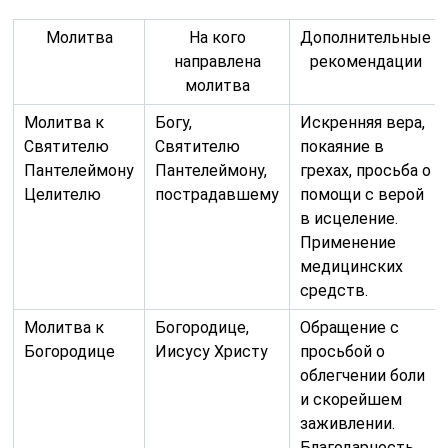
Молитва
На кого
Дополнительные
направлена
рекомендации
молитва
Молитва к
Богу,
Искренняя вера,
Святителю
Святителю
покаяние в
Пантелеймону
Пантелеймону,
грехах, просьба о
Целителю
пострадавшему
помощи с верой
в исцеление.
Применение
медицинских
средств.
Молитва к
Богородице,
Обращение с
Богородице
Иисусу Христу
просьбой о
облегчении боли
и скорейшем
заживлении.
Благодарность