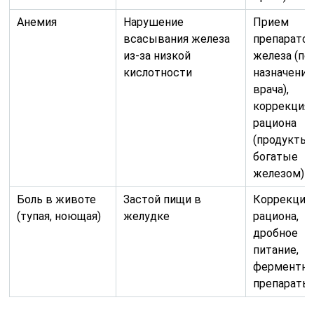
Анемия
Нарушение
Прием
всасывания железа
препарато
из-за низкой
железа (по
кислотности
назначени
врача),
коррекция
рациона
(продукты,
богатые
железом)
Боль в животе
Застой пищи в
Коррекция
(тупая, ноющая)
желудке
рациона,
дробное
питание,
ферментн
препараты