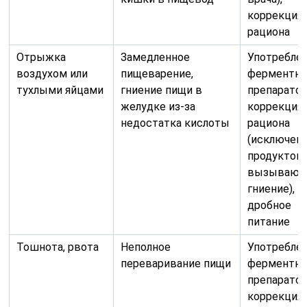
коррекция
рациона
Отрыжка
Замедленное
Употребле
воздухом или
пищеварение,
ферментн
тухлыми яйцами
гниение пищи в
препаратов
желудке из-за
коррекция
недостатка кислоты
рациона
(исключен
продуктов,
вызывающ
гниение),
дробное
питание
Тошнота, рвота
Неполное
Употребле
переваривание пищи
ферментн
препаратов
коррекция