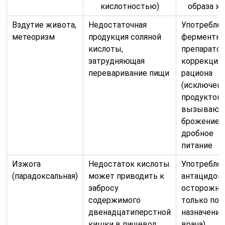
кислотностью)
образа ж
Вздутие живота,
Недостаточная
Употребле
метеоризм
продукция соляной
ферментн
кислоты,
препаратов
затрудняющая
коррекция
переваривание пищи
рациона
(исключен
продуктов,
вызывающ
брожение),
дробное
питание
Изжога
Недостаток кислоты
Употребле
(парадоксальная)
может приводить к
антацидов 
забросу
осторожно
содержимого
только по
двенадцатиперстной
назначени
кишки в пищевод
врача),