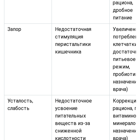
рациона,
дробное
питание
Запор
Недостаточная
Увеличени
стимуляция
потреблен
перистальтики
клетчатки,
кишечника
достаточн
питьевое
режим,
пробиотики
назначени
врача)
Усталость,
Недостаточное
Коррекция
слабость
усвоение
рациона, п
питательных
витаминов
веществ из-за
минералов 
сниженной
назначени
кислотности
врача)