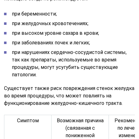
при беременности;
при желудочных кровотечениях;
при высоком уровне сахара в крови;
при заболеваниях почек и легких;
при нарушениях сердечно-сосудистой системы,
так как препараты, используемые во время
процедуры, могут усугубить существующие
патологии.
Существует также риск повреждения стенок желудка
во время процедуры, что может повлиять на
функционирование желудочно-кишечного тракта.
Симптом
Возможная причина
Рекоменд
(связанная с
по лечен
пониженной
измене