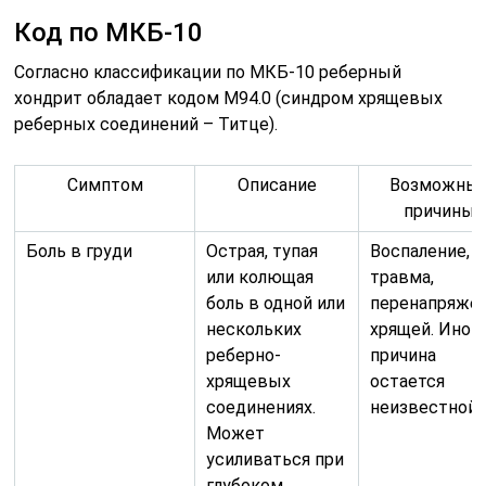
Код по МКБ-10
Согласно классификации по МКБ-10 реберный
хондрит обладает кодом М94.0 (синдром хрящевых
реберных соединений – Титце).
Симптом
Описание
Возможны
причины
Боль в груди
Острая, тупая
Воспаление,
или колющая
травма,
боль в одной или
перенапряже
нескольких
хрящей. Иног
реберно-
причина
хрящевых
остается
соединениях.
неизвестной.
Может
усиливаться при
глубоком