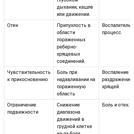
дыхании, кашле
или движении.
Отек
Припухлость в
Воспалитель
области
процесс.
пораженных
реберно-
хрящевых
соединений.
Чувствительность
Боль при
Воспаление и
к прикосновению
надавливании на
раздражение
пораженную
хрящей.
область.
Ограничение
Снижение
Боль и отек.
подвижности
диапазона
движений в
грудной клетке
из-за боли.