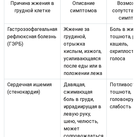
Причина жжения в
Описание
Возмож
грудной клетке
симптомов
сопутств
симпт
Гастроэзофагеальная
Жжение за
Боль в жив
рефлюксная болезнь
грудиной,
тошнота, р
(ГЭРБ)
отрыжка
кашель,
кислым, изжога,
охриплость
усиливающаяся
голоса
после еды или в
положении лежа
Сердечная ишемия
Давящая,
Потливость
(стенокардия)
сжимающая
тошнота,
боль в груди,
головокруж
иррадиирущая в
слабость
левую руку,
шею, челюсть,
может
сопровождаться