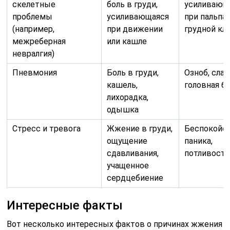
скелетные
боль в груди,
усиливающ
проблемы
усиливающаяся
при пальпа
(например,
при движении
грудной кл
межреберная
или кашле
невралгия)
Пневмония
Боль в груди,
Озноб, слаб
кашель,
головная б
лихорадка,
одышка
Стресс и тревога
Жжение в груди,
Беспокойст
ощущение
паника,
сдавливания,
потливост
учащенное
сердцебиение
Интересные факты
Вот несколько интересных фактов о причинах жжения