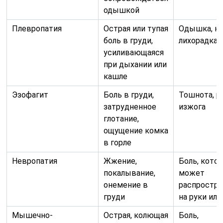
одышкой
Плевропатия
Острая или тупая
Одышка, ка
боль в груди,
лихорадка
усиливающаяся
при дыхании или
кашле
Эзофагит
Боль в груди,
Тошнота, р
затрудненное
изжога
глотание,
ощущение комка
в горле
Невропатия
Жжение,
Боль, кото
покалывание,
может
онемение в
распростра
груди
на руки или
Мышечно-
Острая, колющая
Боль,