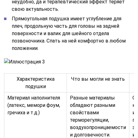
неудобно, да и терапевтический эффект теряет
свою актуальность.
Прямоугольная подушка имеет углубление для
плеч, продольную часть для головы на задней
поверхности и валик для шейного отдела
позвоночника. Спать на ней комфортно в любом
положении.
Характеристика
Что вы могли не знать
подушки
Материал наполнителя
Разные материалы
О
(латекс, мемори фоум,
обладают разными
к
гречиха и т.д.)
свойствами
и 
терморегуляции,
п
воздухопроницаемости
за
и долговечности.
и