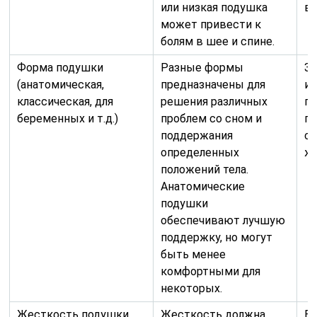
или низкая подушка
в
может привести к
болям в шее и спине.
Форма подушки
Разные формы
За
(анатомическая,
предназначены для
и
классическая, для
решения различных
по
беременных и т.д.)
проблем со сном и
пр
поддержания
сп
определенных
жи
положений тела.
Анатомические
подушки
обеспечивают лучшую
поддержку, но могут
быть менее
комфортными для
некоторых.
Жесткость подушки
Жесткость должна
Вл