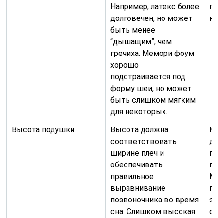
Например, латекс более
пр
долговечен, но может
кл
быть менее
“дышащим”, чем
гречиха. Мемори фоум
хорошо
подстраивается под
форму шеи, но может
быть слишком мягким
для некоторых.
Высота подушки
Высота должна
К
соответствовать
дл
ширине плеч и
п
обеспечивать
по
правильное
М
выравнивание
п
позвоночника во время
э
сна. Слишком высокая
с