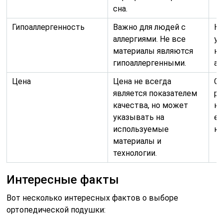
сна.
Гипоаллергенность
Важно для людей с
Н
аллергиями. Не все
уч
материалы являются
на
гипоаллергенными.
а
Цена
Цена не всегда
Сл
является показателем
ра
качества, но может
не
указывать на
е
используемые
кр
материалы и
технологии.
Интересные факты
Вот несколько интересных фактов о выборе
ортопедической подушки: