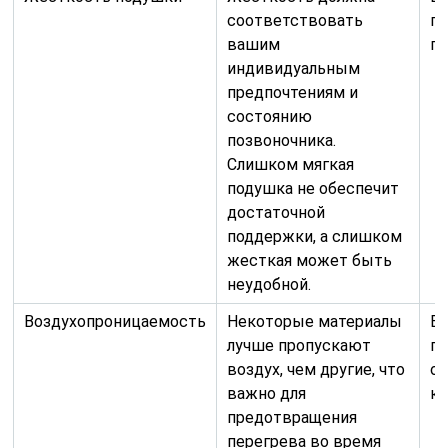
соответствовать
п
вашим
по
индивидуальным
предпочтениям и
состоянию
позвоночника.
Слишком мягкая
подушка не обеспечит
достаточной
поддержки, а слишком
жесткая может быть
неудобной.
Воздухопроницаемость
Некоторые материалы
Вл
лучше пропускают
ги
воздух, чем другие, что
о
важно для
кл
предотвращения
перегрева во время