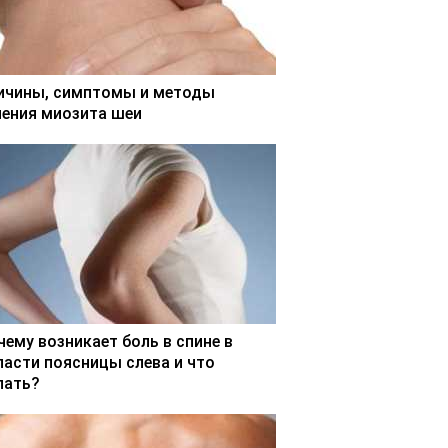
ичины, симптомы и методы
чения миозита шеи
чему возникает боль в спине в
ласти поясницы слева и что
лать?