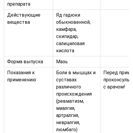
препарата
Действующие
Яд гадюки
вещества
обыкновенной,
камфара,
скипидар,
салициловая
кислота
Форма выпуска
Мазь
Показания к
Боли в мышцах и
Перед прим
применению
суставах
проконсульт
различного
с врачом!
происхождения
(ревматизм,
миалгия,
артралгия,
невралгия,
люмбаго)