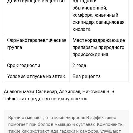
Действующее вещество
Яд гадюки
обыкновенной,
камфора, живичный
скипидар, салициловая
кислота
Фармакотерапевтическая
Местнораздражающие
группа
препараты природного
происхождения
Срок годности
2 года
Условия отпуска из аптек
Без рецепта
Аналоги мази: Салвисар, Алвипсал, Нижвисал В. В
таблетках средство не выпускается.
Врачи отмечают, что мазь Випросал В эффективно
помогает при болях в мышцах и суставах. Компоненты,
такие как экстракт яда гадюки и камфора, улучшают