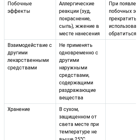
Побочные
Аллергические
При появлен
эффекты
реакции (зуд,
побочных э
покраснение,
прекратить
сыпь), жжение в
использован
месте нанесения
обратиться к
Взаимодействие с
Не применять
другими
одновременно с
лекарственными
другими
средствами
наружными
средствами,
содержащими
раздражающие
вещества
Хранение
В сухом,
защищенном от
света месте при
температуре не
выше 25°С