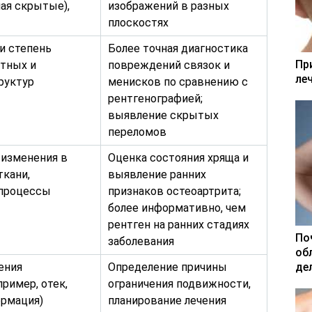
ая скрытые),
изображений в разных
плоскостях
и степень
Более точная диагностика
Пр
тных и
повреждений связок и
ле
руктур
менисков по сравнению с
рентгенографией;
выявление скрытых
переломов
изменения в
Оценка состояния хряща и
ткани,
выявление ранних
 процессы
признаков остеоартрита;
более информативно, чем
рентген на ранних стадиях
По
заболевания
об
де
ения
Определение причины
ример, отек,
ограничения подвижности,
ормация)
планирование лечения