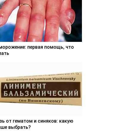
морожение: первая помощь, что
лать
зь от гематом и синяков: какую
чше выбрать?