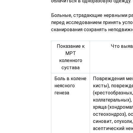
облачиться в одноразовую одежду.
Больные, страдающие нервными ра
перед исследованием принять успо
сканирования сохранять неподвижно
Показание к
Что выяв
МРТ
коленного
сустава
Боль в колене
Повреждения мен
неясного
кисты), поврежд
генеза
(крестообразных,
коллатеральных)
хряща (хондромал
остеохондроз), о
синовит, опухоли
асептический нек