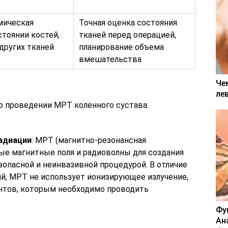
мическая
Точная оценка состояния
тоянии костей,
тканей перед операцией,
 других тканей
планирование объема
вмешательства
Че
ле
о проведении МРТ коленного сустава:
радиации
: МРТ (магнитно-резонансная
ые магнитные поля и радиоволны для создания
зопасной и неинвазивной процедурой. В отличие
й, МРТ не использует ионизирующее излучение,
ентов, которым необходимо проводить
Фу
Ан