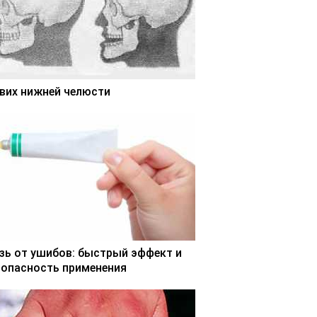
вих нижней челюсти
зь от ушибов: быстрый эффект и
зопасность применения