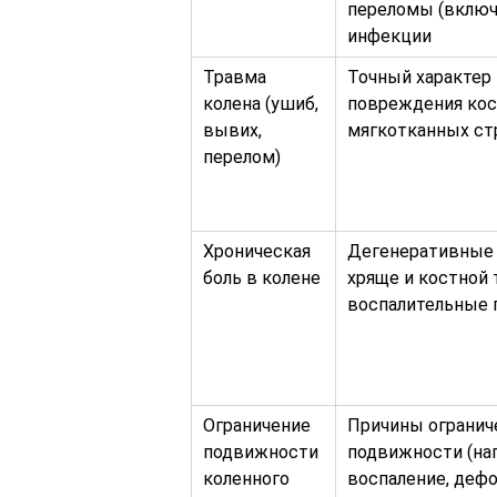
переломы (включ
инфекции
Травма
Точный характер 
колена (ушиб,
повреждения кос
вывих,
мягкотканных ст
перелом)
Хроническая
Дегенеративные 
боль в колене
хряще и костной 
воспалительные
Ограничение
Причины огранич
подвижности
подвижности (нап
коленного
воспаление, деф