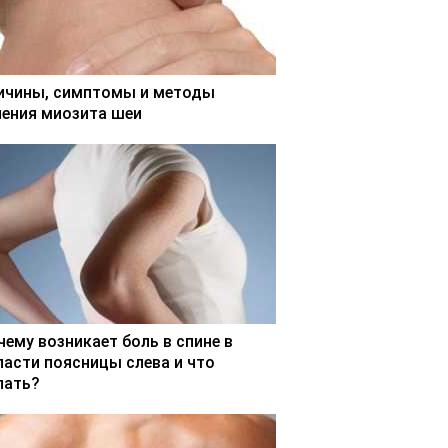
ичины, симптомы и методы
чения миозита шеи
чему возникает боль в спине в
ласти поясницы слева и что
лать?