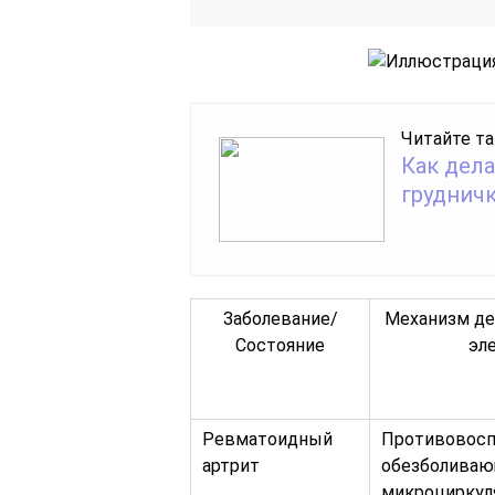
Читайте та
Как дел
груднич
Заболевание/
Механизм де
Состояние
эл
Ревматоидный
Противовосп
артрит
обезболиваю
микроциркул