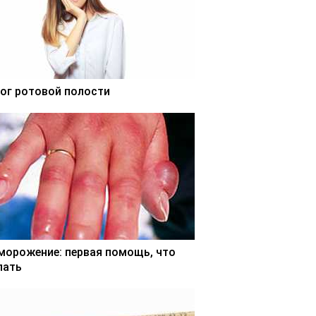
ог ротовой полости
морожение: первая помощь, что
лать