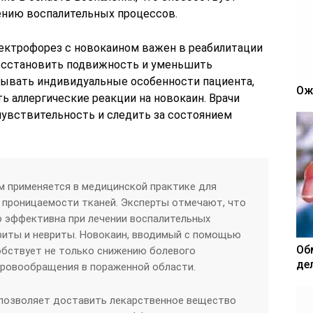
ению воспалительных процессов.
ектрофорез с новокаином важен в реабилитации
восстановить подвижность и уменьшить
тывать индивидуальные особенности пациента,
Ож
ть аллергические реакции на новокаин. Врачи
увствительность и следить за состоянием
м применяется в медицинской практике для
 проницаемости тканей. Эксперты отмечают, что
о эффективна при лечении воспалительных
триты и невриты. Новокаин, вводимый с помощью
Об
обствует не только снижению болевого
де
кровообращения в пораженной области.
 позволяет доставить лекарственное вещество