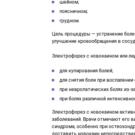
шейном;
поясничном;
грудном.
Цель процедуры — устранение бол
улучшение кровообращения в сосуд
Электрофорез с новокаином или ли
для купирования болей;
для снятия боли при воспалении
при невропатических болях из-з
при болях различной интенсивно
Электрофорез с новокаином активн
заболеваний. Врачи отмечают его 
синдрома, особенно при остеохондр
доставить новокаин непосредствен