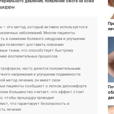
териального давления, появление ожога на коже
оцедуры.
Пр
 — это метод, который активно используется в
ле
различных заболеваний. Многие пациенты
ть в снижении болевого синдрома и улучшении
ура позволяет доставить новокаин
нные ткани, что способствует быстрому
нию воспалительных процессов.
ктрофореза, часто делятся положительными
чного напряжения и улучшении подвижности
бой метод лечения, он имеет свои
рые пациенты сообщают о легком дискомфорте
По
целом большинство считает, что эффект стоит
об
де
о, чтобы процедуру проводил
ист, что гарантирует безопасность и
ть лечения.