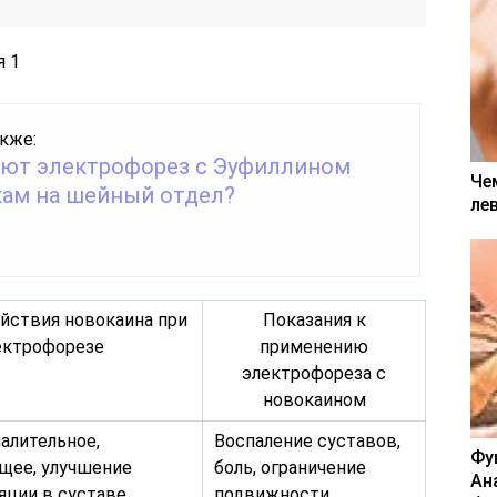
кже:
ают электрофорез с Эуфиллином
Че
кам на шейный отдел?
ле
йствия новокаина при
Показания к
ектрофорезе
применению
электрофореза с
новокаином
алительное,
Воспаление суставов,
Фу
щее, улучшение
боль, ограничение
Ан
яции в суставе
подвижности