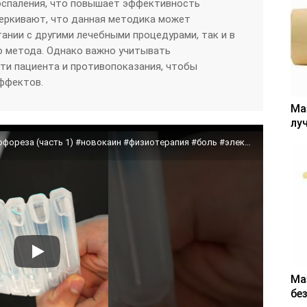
оспаления, что повышает эффективность
черкивают, что данная методика может
тании с другими лечебными процедурами, так и в
о метода. Однако важно учитывать
ти пациента и противопоказания, чтобы
ффектов.
Ма
лу
Новокаин как применять методом электрофореза (часть 1) #новокаин #физиотерапия #боль #электрофорез
Ма
бе