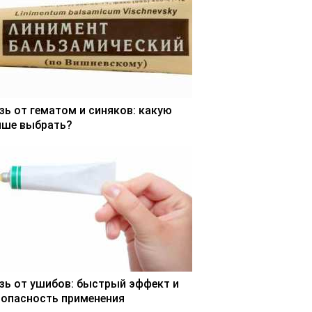
зь от гематом и синяков: какую
чше выбрать?
зь от ушибов: быстрый эффект и
зопасность применения