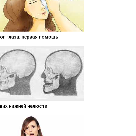
ог глаза: первая помощь
вих нижней челюсти