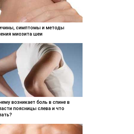
ичины, симптомы и методы
чения миозита шеи
чему возникает боль в спине в
ласти поясницы слева и что
лать?