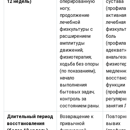
12 недель)
оперированную
сустава
ногу;
(профилак
продолжение
активная
лечебной
лечебная
физкультуры с
физкультур
расширением
боль
амплитуды
(профилак
движений;
адекватна
физиотерапия;
анальгезия
ходьба без опоры
физиотерап
(по показаниям);
медленно
начало
восстанов
выполнения
функции с
бытовых задач;
(профилак
контроль за
регулярны
состоянием раны.
занятия ЛФ
Длительный период
Возвращение к
Повторны
восстановления
привычной
вывих