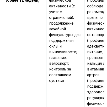
(более 12 недель)
физической
(профилак
активности (с
соблюден
учетом
рекоменд
ограничений);
врача по
продолжение
физическо
лечебной
активности
физкультуры для
остеопоро
поддержания
(профилак
силы и
адекватно
выносливости;
питание, 
плавание;
препарато
велоспорт;
кальция и
контроль за
витамина D
состоянием
артроз
сустава.
(профилак
поддержа
здорового 
регулярна
физическа