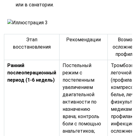
или в санатории.
Этап
Рекомендации
Возмо
восстановления
осложнени
профила
Ранний
Постельный
Тромбоэм
послеоперационный
режим с
легочной а
период (1-6 недель)
постепенным
(профилак
увеличением
компресс
двигательной
белье, леч
активности по
физкультур
назначению
медикаме
врача; контроль
профилакт
боли с помощью
инфекцио
анальгетиков;
осложнен