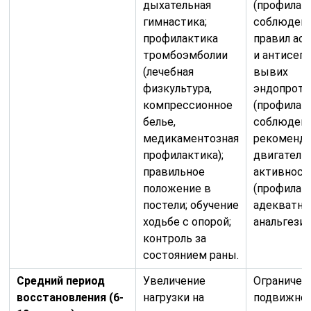
дыхательная
(профилак
гимнастика;
соблюден
профилактика
правил ас
тромбоэмболии
и антисепт
(лечебная
вывих
физкультура,
эндопроте
компрессионное
(профилак
белье,
соблюден
медикаментозная
рекоменда
профилактика);
двигатель
правильное
активности
положение в
(профилак
постели; обучение
адекватна
ходьбе с опорой;
анальгезия
контроль за
состоянием раны.
Средний период
Увеличение
Ограничен
восстановления (6-
нагрузки на
подвижно