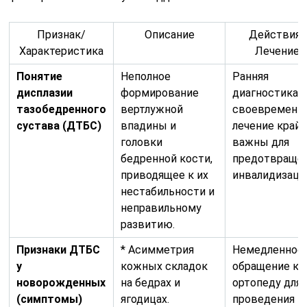
Признак/
Описание
Действия/
Характеристика
Лечение
Понятие
Неполное
Ранняя
дисплазии
формирование
диагностика 
тазобедренного
вертлужной
своевременн
сустава (ДТБС)
впадины и
лечение край
головки
важны для
бедренной кости,
предотвраще
приводящее к их
инвалидизаци
нестабильности и
неправильному
развитию.
Признаки ДТБС
* Асимметрия
Немедленное
у
кожных складок
обращение к
новорожденных
на бедрах и
ортопеду для
(симптомы)
ягодицах.
проведения