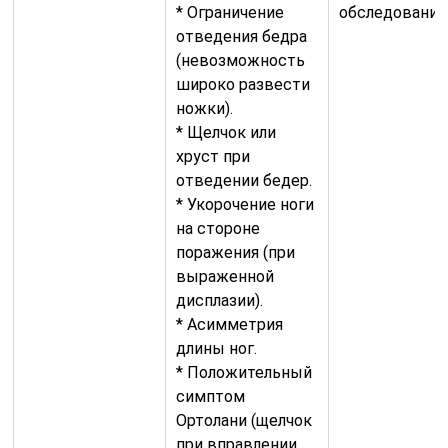
* Ограничение
обследования
отведения бедра
(невозможность
широко развести
ножки).
* Щелчок или
хруст при
отведении бедер.
* Укорочение ноги
на стороне
поражения (при
выраженной
дисплазии).
* Асимметрия
длины ног.
* Положительный
симптом
Ортолани (щелчок
при вправлении