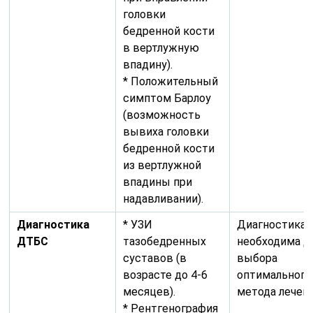
головки
бедренной кости
в вертлужную
впадину).
* Положительный
симптом Барлоу
(возможность
вывиха головки
бедренной кости
из вертлужной
впадины при
надавливании).
Диагностика
* УЗИ
Диагностика
ДТБС
тазобедренных
необходима д
суставов (в
выбора
возрасте до 4-6
оптимального
месяцев).
метода лечени
* Рентгенография