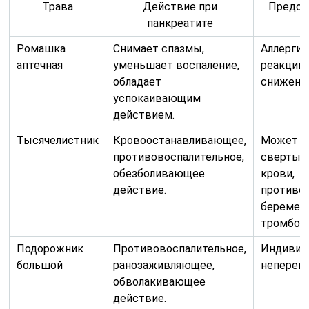
Трава
Действие при
Предос
панкреатите
Ромашка
Снимает спазмы,
Аллергич
аптечная
уменьшает воспаление,
реакции
обладает
снижение
успокаивающим
действием.
Тысячелистник
Кровоостанавливающее,
Может п
противовоспалительное,
свертыв
обезболивающее
крови,
действие.
противоп
беремен
тромбоза
Подорожник
Противовоспалительное,
Индивид
большой
ранозаживляющее,
неперен
обволакивающее
действие.