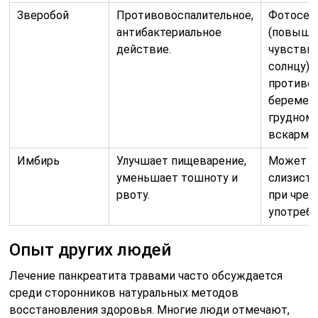
Зверобой
Противовоспалительное,
Фотосен
антибактериальное
(повыше
действие.
чувствит
солнцу),
противоп
беремен
грудном
вскармл
Имбирь
Улучшает пищеварение,
Может р
уменьшает тошноту и
слизист
рвоту.
при чре
употребл
Опыт других людей
Лечение панкреатита травами часто обсуждается
среди сторонников натуральных методов
восстановления здоровья. Многие люди отмечают,