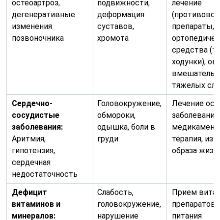
остеоартроз,
подвижности,
лечение
дегенеративные
деформация
(противово
изменения
суставов,
препараты, а
позвоночника
хромота
ортопедиче
средства (т
ходунки), о
вмешательс
тяжелых слу
Сердечно-
Головокружение,
Лечение осн
сосудистые
обмороки,
заболевания
заболевания:
одышка, боли в
медикамент
Аритмия,
груди
терапия, из
гипотензия,
образа жизн
сердечная
недостаточность
Дефицит
Слабость,
Прием вита
витаминов и
головокружение,
препаратов,
минералов:
нарушение
питания