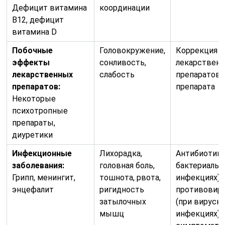
Дефицит витамина
координации
B12, дефицит
витамина D
Побочные
Головокружение,
Коррекция 
эффекты
сонливость,
лекарствен
лекарственных
слабость
препаратов,
препаратов:
препарата
Некоторые
психотропные
препараты,
диуретики
Инфекционные
Лихорадка,
Антибиотико
заболевания:
головная боль,
бактериаль
Грипп, менингит,
тошнота, рвота,
инфекциях),
энцефалит
ригидность
противовиру
затылочных
(при вирусн
мышц
инфекциях),