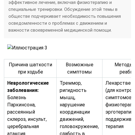
эффективное лечение, включая физиотерапию и
специальные тренировки. Обсуждение этой темы в
обществе подчеркивает необходимость повышения
осведомленности о проблемах с движением и
важности своевременной медицинской помощи.
Причина шаткости
Возможные
Методы 
при ходьбе
симптомы
реаби
Неврологические
Треммор,
Лекарственн
заболевания:
ригидность
(для контрол
Болезнь
мышц,
симптомов),
Паркинсона,
нарушение
физиотерапи
рассеянный
координации
эрготерапия,
склероз, инсульт,
движений,
поддержив
церебральная
головокружение,
терапия
атаксия
слабость в