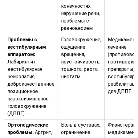
конечностях,
нарушение речи,
проблемы с
равновесием
Проблемы с
Головокружение,
Медикамент
вестибулярным
ощущение
лечение
аппаратом:
вращения,
(противовос
Лабиринтит,
неустойчивость,
противовир
вестибулярная
тошнота, рвота,
препараты),
нейропатия,
нистагм
вестибулярн
доброкачественное
реабилитаци
позиционное
для ДППГ
пароксизмальное
головокружение
(ДППГ)
Ортопедические
Боль в суставах,
Физиотерапи
проблемы:
Артрит,
ограничение
медикамент