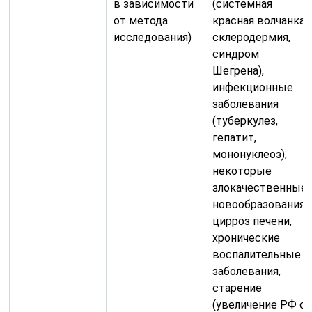
в зависимости
(системная
от метода
красная волчанка,
исследования)
склеродермия,
синдром
Шегрена),
инфекционные
заболевания
(туберкулез,
гепатит,
мононуклеоз),
некоторые
злокачественные
новообразования,
цирроз печени,
хронические
воспалительные
заболевания,
старение
(увеличение РФ с