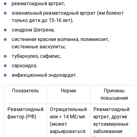
ревматоидный артрит;
ювенильный ревматоидный артрит (им болеют
только дети до 15-16 лет);
синдром Шегрена;
системная красная волчанка, полимиозит,
системные васкулиты;
туберкулез, сифилис;
саркоидоз;
инфекционный эндокардит.
Показатель
Норма
Причины
повышения
Ревматоидный
Отрицательный
Ревматоидный
фактор (РФ)
или < 14 МЕ/мл
артрит, другие
(может
аутоиммунные
варьироваться
заболевания