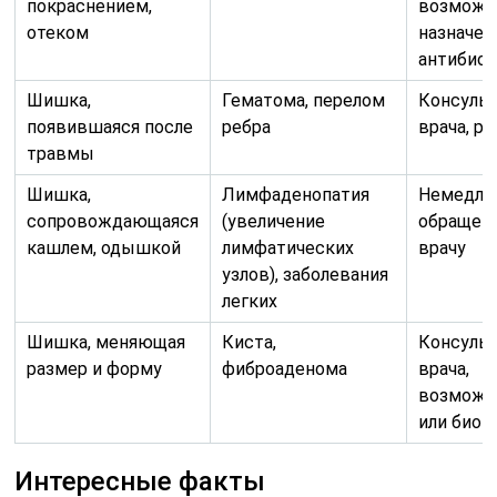
покраснением,
возможн
отеком
назначен
антибио
Шишка,
Гематома, перелом
Консуль
появившаяся после
ребра
врача, р
травмы
Шишка,
Лимфаденопатия
Немедле
сопровождающаяся
(увеличение
обращени
кашлем, одышкой
лимфатических
врачу
узлов), заболевания
легких
Шишка, меняющая
Киста,
Консуль
размер и форму
фиброаденома
врача,
возможн
или биоп
Интересные факты