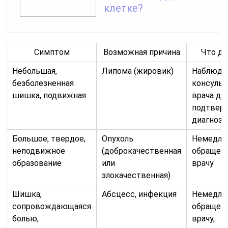
клетке?
Симптом
Возможная причина
Что де
Небольшая,
Липома (жировик)
Наблюде
безболезненная
консульт
шишка, подвижная
врача дл
подтвер
диагноза
Большое, твердое,
Опухоль
Немедле
неподвижное
(доброкачественная
обращени
образование
или
врачу
злокачественная)
Шишка,
Абсцесс, инфекция
Немедле
сопровождающаяся
обращени
болью,
врачу,