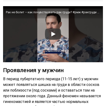
Рак не болит – как почувствовать рак груди? #рмж #ракгруди #киста #фиброаденома #мастопатия
Проявления у мужчин
В период пубертатного периода (11-15 лет) у мужчин
может появляться шишка на груди в области сосков
или поблизости (под сосками) и оставаться там на
протяжении около года. Данный феномен называется
гинекомастией и является частью нормальных