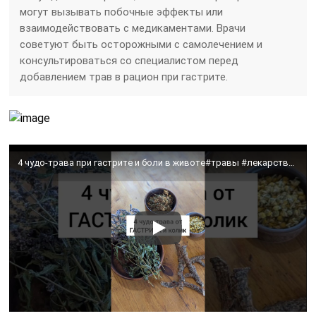
могут вызывать побочные эффекты или
взаимодействовать с медикаментами. Врачи
советуют быть осторожными с самолечением и
консультироваться со специалистом перед
добавлением трав в рацион при гастрите.
4 чудо-трава при гастрите и боли в животе#травы #лекарственныерастения #травник #дикоросы