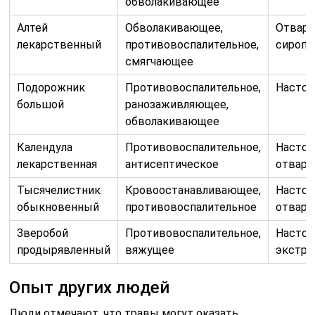
обволакивающее
Алтей
Обволакивающее,
Отвар,
лекарственный
противовоспалительное,
сироп
смягчающее
Подорожник
Противовоспалительное,
Настой
большой
ранозаживляющее,
обволакивающее
Календула
Противовоспалительное,
Настой
лекарственная
антисептическое
отвар
Тысячелистник
Кровоостанавливающее,
Настой
обыкновенный
противовоспалительное
отвар
Зверобой
Противовоспалительное,
Настой
продырявленный
вяжущее
экстра
Опыт других людей
Люди отмечают, что травы могут оказать