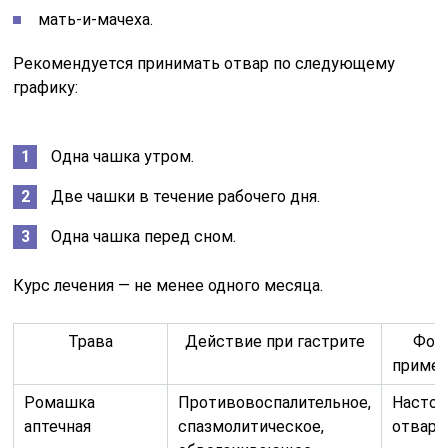
мать-и-мачеха.
Рекомендуется принимать отвар по следующему
графику:
Одна чашка утром.
Две чашки в течение рабочего дня.
Одна чашка перед сном.
Курс лечения — не менее одного месяца.
Трава
Действие при гастрите
Фор
примен
Ромашка
Противовоспалительное,
Настой
аптечная
спазмолитическое,
отвар