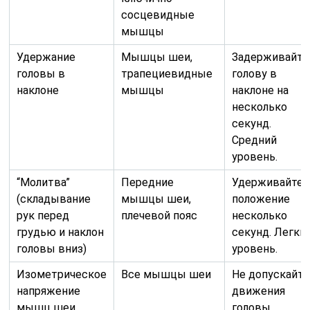
сосцевидные
мышцы
Удержание
Мышцы шеи,
Задерживайте
головы в
трапециевидные
голову в
наклоне
мышцы
наклоне на
несколько
секунд.
Средний
уровень.
“Молитва”
Передние
Удерживайте
(складывание
мышцы шеи,
положение
рук перед
плечевой пояс
несколько
грудью и наклон
секунд. Легки
головы вниз)
уровень.
Изометрическое
Все мышцы шеи
Не допускайте
напряжение
движения
мышц шеи
головы.