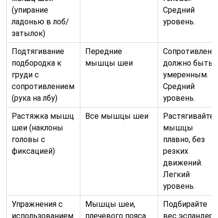
(упирание
Средний
ладонью в лоб/
уровень.
затылок)
Подтягивание
Передние
Сопротивлени
подбородка к
мышцы шеи
должно быть
груди с
умеренным.
сопротивлением
Средний
(рука на лбу)
уровень.
Растяжка мышц
Все мышцы шеи
Растягивайте
шеи (наклоны
мышцы
головы с
плавно, без
фиксацией)
резких
движений.
Легкий
уровень.
Упражнения с
Мышцы шеи,
Подбирайте
использованием
плечевого пояса
вес эспандера