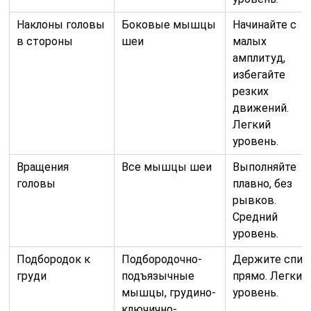
Наклоны головы
Боковые мышцы
Начинайте с
в стороны
шеи
малых
амплитуд,
избегайте
резких
движений.
Легкий
уровень.
Вращения
Все мышцы шеи
Выполняйте
головы
плавно, без
рывков.
Средний
уровень.
Подбородок к
Подбородочно-
Держите спин
груди
подъязычные
прямо. Легкий
мышцы, грудино-
уровень.
ключично-