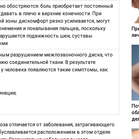
но обостряются: боль приобретает постоянный
тдавать в плечо и верхние конечности. При
й зоны дискомфорт резко усиливается, могут
онемения и покалывания пальцев, поскольку
Пр
ле
Нарушается подвижность шеи, суставы
ыми
лным разрушением межпозвоночного диска, что
ию соединительной ткани. В результате
у человека появляются такие симптомы, как:
инации;
По
об
де
за отличается от заболевания, затрагивающего
обуславливается расположением в этом отделе