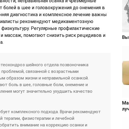
вности, неправильная осанка и чрезмерные
т болей в шее и головокружения до онемения в
анняя диагностика и комплексное лечение важны
ециалисты рекомендуют медикаментозную
 физкультуру. Регулярные профилактические
 и массаж, помогают снизить риск рецидивов и
Вы
а.
стеохондроз шейного отдела позвоночника
 проблемой, связанной с возрастными
м образом жизни и неправильной осанкой.
т боль в шее, головные боли, онемение и
явления могут значительно ухудшить качество
Ма
лу
ебует комплексного подхода. Врачи рекомендуют
 терапии, физиотерапии и лечебной
обратить внимание на коррекцию осанки и