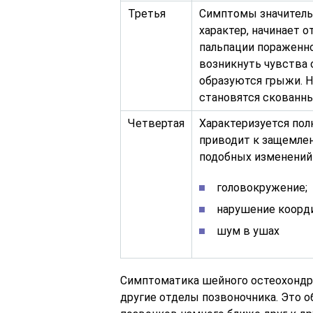
Третья
Симптомы значитель
характер, начинает о
пальпации пораженно
возникнуть чувства 
образуются грыжи. 
становятся скованн
Четвертая
Характеризуется по
приводит к защемлен
подобных изменений 
головокружение;
нарушение коорд
шум в ушах
Симптоматика шейного остеохондро
другие отделы позвоночника. Это 