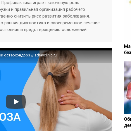
. Профилактика играет ключевую роль:
рузки и правильная организация рабочего
венно снизить риск развития заболевания.
о ранняя диагностика и своевременное лечение
остояния и предотвращению осложнений.
Ма
бе
 остеохондроз // zdravclinic.ru
Об
де