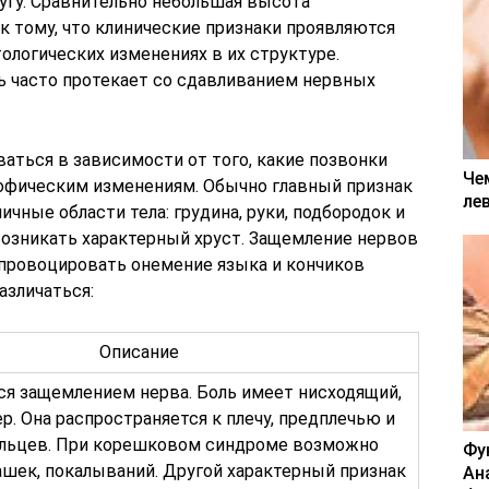
угу. Сравнительно небольшая высота
 тому, что клинические признаки проявляются
ологических изменениях в их структуре.
ь часто протекает со сдавливанием нервных
аться в зависимости от того, какие позвонки
Че
фическим изменениям. Обычно главный признак
ле
ичные области тела: грудина, руки, подбородок и
возникать характерный хруст. Защемление нервов
провоцировать онемение языка и кончиков
азличаться:
Описание
ся защемлением нерва. Боль имеет нисходящий,
р. Она распространяется к плечу, предплечью и
альцев. При корешковом синдроме возможно
Фу
шек, покалываний. Другой характерный признак
Ан