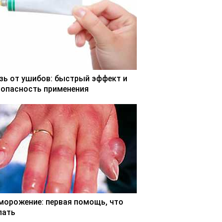
зь от ушибов: быстрый эффект и
зопасность применения
морожение: первая помощь, что
лать