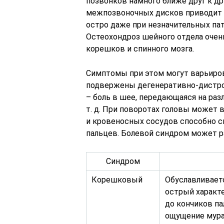
позвонков намного ближе друг к др
межпозвоночных дисков приводит к
остро даже при незначительных пат
Остеохондроз шейного отдела очен
корешков и спинного мозга.
Симптомы при этом могут варьиров
подвержены дегенеративно-дистро
– боль в шее, передающаяся на разл
т. д. При поворотах головы может 
и кровеносных сосудов способно с
пальцев. Болевой синдром может р
Синдром
Корешковый
Обуславливает
острый характе
до кончиков п
ощущение мура