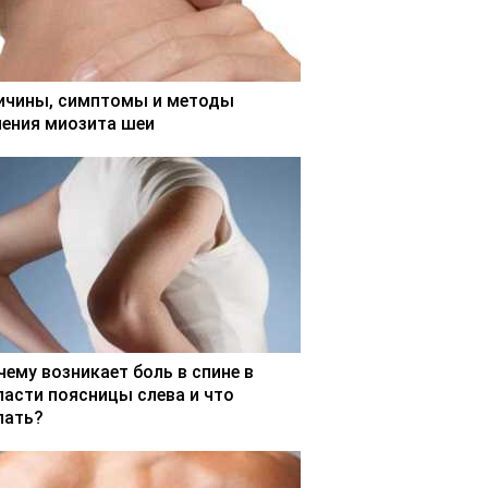
ичины, симптомы и методы
чения миозита шеи
чему возникает боль в спине в
ласти поясницы слева и что
лать?