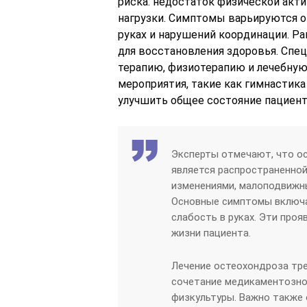
риска: недостаток физической акти
нагрузки. Симптомы варьируются о
руках и нарушений координации. Р
для восстановления здоровья. Сп
терапию, физиотерапию и лечебную
мероприятия, такие как гимнастика
улучшить общее состояние пациент
Эксперты отмечают, что о
является распространенной
изменениями, малоподвижны
Основные симптомы включаю
слабость в руках. Эти про
жизни пациента.
Лечение остеохондроза тр
сочетание медикаментозной
физкультуры. Важно также 