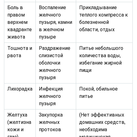
Боль в
Воспаление
Прикладывание
правом
желчного
теплого компресса к
верхнем
пузыря, камни
болезненной
квадранте
в желчном
области, отдых
живота
пузыре
Тошнота и
Раздражение
Питье небольшого
рвота
слизистой
количества воды,
оболочки
избегание жирной
желчного
пищи
пузыря
Лихорадка
Инфекция
Покой, обильное
желчного
питье
пузыря
Желтуха
Закупорка
(Нет эффективных
(желтизна
желчных
домашних средств,
кожи и
протоков
необходима
глаз)
медицинская