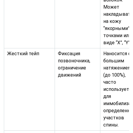
Может
накладыват
на кожу
“якорными”
точками или
виде “Х”, “Y”, 
Жесткий тейп
Фиксация
Наносится с
позвоночника,
большим
ограничение
натяжением
движений
(до 100%),
часто
используетс
для
иммобилиза
определенн
участков
спины.