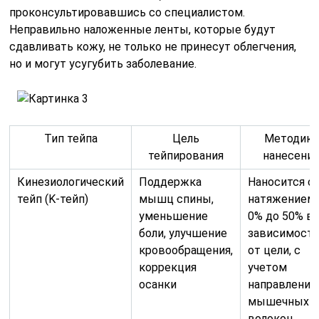
проконсультировавшись со специалистом.
Неправильно наложенные ленты, которые будут
сдавливать кожу, не только не принесут облегчения,
но и могут усугубить заболевание.
Тип тейпа
Цель
Методика
тейпирования
нанесени
Кинезиологический
Поддержка
Наносится с
тейп (K-тейп)
мышц спины,
натяжением 
уменьшение
0% до 50% в
боли, улучшение
зависимост
кровообращения,
от цели, с
коррекция
учетом
осанки
направления
мышечных
волокон.