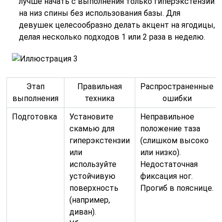
лучше начать с выполнения только гиперэкстензии
на низ спины без использования базы. Для
девушек целесообразно делать акцент на ягодицы,
делая несколько подходов 1 или 2 раза в неделю.
Этап
Правильная
Распространенные
выполнения
техника
ошибки
Подготовка
Установите
Неправильное
скамью для
положение таза
гиперэкстензии
(слишком высоко
или
или низко).
используйте
Недостаточная
устойчивую
фиксация ног.
поверхность
Прогиб в пояснице.
(например,
диван).