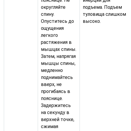
пояснице. Не
инерции для
округляйте
подъема. Подъем
спину.
туловища слишком
Опуститесь до
высоко.
ощущения
легкого
растяжения в
мышцах спины.
Затем, напрягая
мышцы спины,
медленно
поднимайтесь
вверх, не
прогибаясь в
пояснице.
Задержитесь
на секунду в
верхней точке,
сжимая