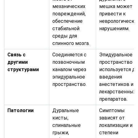
механических
мешка может
повреждений,
привести к
обеспечение
неврологическ
стабильной
нарушениям.
среды для
спинного мозга.
Связь с
Соединяется с
Эпидуральное
другими
позвоночным
пространство
структурами
каналом через
используется дл
эпидуральное
введения
пространство.
анестетиков и
лекарственных
препаратов.
Патологии
Дуральные
Симптомы
кисты,
зависят от
спинальные
локализации и
грыжи,
степени