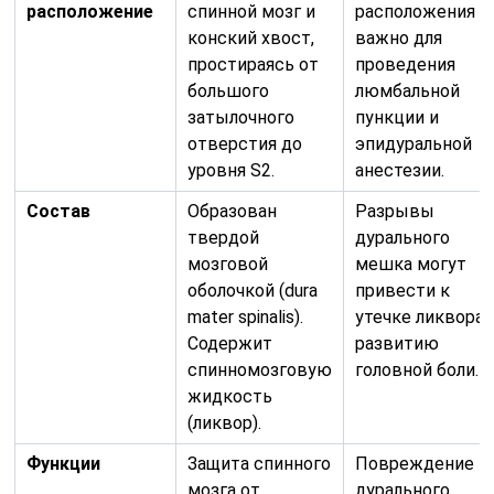
расположение
спинной мозг и
расположения
конский хвост,
важно для
простираясь от
проведения
большого
люмбальной
затылочного
пункции и
отверстия до
эпидуральной
уровня S2.
анестезии.
Состав
Образован
Разрывы
твердой
дурального
мозговой
мешка могут
оболочкой (dura
привести к
mater spinalis).
утечке ликвора 
Содержит
развитию
спинномозговую
головной боли.
жидкость
(ликвор).
Функции
Защита спинного
Повреждение
мозга от
дурального