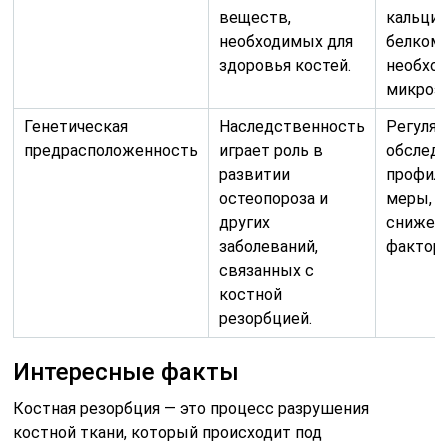
веществ,
кальцие
необходимых для
белком 
здоровья костей.
необхо
микроэ
Генетическая
Наследственность
Регуля
предрасположенность
играет роль в
обследо
развитии
профил
остеопороза и
меры, н
других
снижени
заболеваний,
факторо
связанных с
костной
резорбцией.
Интересные факты
Костная резорбция — это процесс разрушения
костной ткани, который происходит под