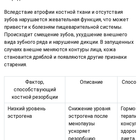
Вследствие атрофии костной ткани и отсутствия
зубов нарушается жевательная функция, что может
привести к болезням пищеварительной системы.
Происходит смещение зубов, ухудшение внешнего
вида зубного ряда и нарушение дикции. В запущенных
случаях внешне меняются контуры лица, кожа
становится дряблой и появляются другие признаки
старения.
Фактор,
Описание
Способ
способствующий
костной резорбции
Низкий уровень
Снижение уровня
Гормон
эстрогена
эстрогена после
терапия
менопаузы
консуль
ускоряет
здоровы
резорбцию
диета, 