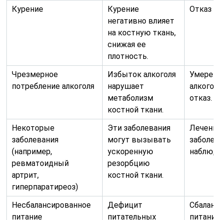
Курение
Курение
Отказ о
негативно влияет
на костную ткань,
снижая ее
плотность.
Чрезмерное
Избыток алкоголя
Умерен
потребление алкоголя
нарушает
алкогол
метаболизм
отказ.
костной ткани.
Некоторые
Эти заболевания
Лечение
заболевания
могут вызывать
заболев
(например,
ускоренную
наблюде
ревматоидный
резорбцию
артрит,
костной ткани.
гиперпаратиреоз)
Несбалансированное
Дефицит
Сбалан
питание
питательных
питание