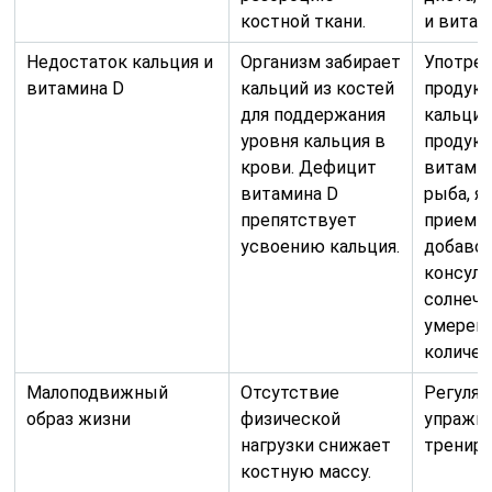
костной ткани.
и витам
Недостаток кальция и
Организм забирает
Употре
витамина D
кальций из костей
продукт
для поддержания
кальци
уровня кальция в
продукт
крови. Дефицит
витамин
витамина D
рыба, я
препятствует
прием 
усвоению кальция.
добавок
консуль
солнечн
умерен
количес
Малоподвижный
Отсутствие
Регуля
образ жизни
физической
упражне
нагрузки снижает
трениро
костную массу.