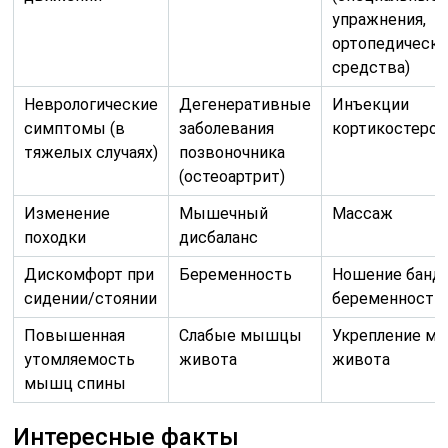
упражнения,
ортопедическ
средства)
Неврологические
Дегенеративные
Инъекции
симптомы (в
заболевания
кортикостеро
тяжелых случаях)
позвоночника
(остеоартрит)
Изменение
Мышечный
Массаж
походки
дисбаланс
Дискомфорт при
Беременность
Ношение банда
сидении/стоянии
беременности
Повышенная
Слабые мышцы
Укрепление м
утомляемость
живота
живота
мышц спины
Интересные факты