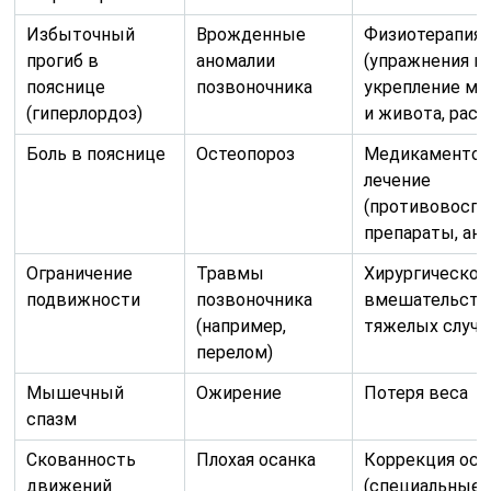
Избыточный
Врожденные
Физиотерапия
прогиб в
аномалии
(упражнения н
пояснице
позвоночника
укрепление м
(гиперлордоз)
и живота, раст
Боль в пояснице
Остеопороз
Медикаментоз
лечение
(противовосп
препараты, ана
Ограничение
Травмы
Хирургическое
подвижности
позвоночника
вмешательств
(например,
тяжелых случа
перелом)
Мышечный
Ожирение
Потеря веса
спазм
Скованность
Плохая осанка
Коррекция оса
движений
(специальные