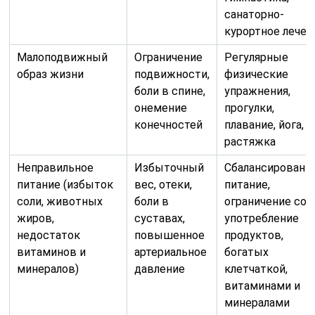
санаторно-
курортное лечен
Малоподвижный
Ограничение
Регулярные
образ жизни
подвижности,
физические
боли в спине,
упражнения,
онемение
прогулки,
конечностей
плавание, йога,
растяжка
Неправильное
Избыточный
Сбалансированн
питание (избыток
вес, отеки,
питание,
соли, животных
боли в
ограничение сол
жиров,
суставах,
употребление
недостаток
повышенное
продуктов,
витаминов и
артериальное
богатых
минералов)
давление
клетчаткой,
витаминами и
минералами