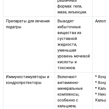
различных
формах: гели,
мази, инъекции.
Препараты для лечения
Выводят
Аллопу
подагры
избыточные
вещества из
суставной
жидкости,
уменьшая
уровень мочевой
кислоты и
токсинов.
Иммуностимуляторы и
Включают
* Хонд
хондропротекторы
витаминно-
* Хонд
минеральные
* Каль
комплексы,
* Нико
особенно с
Кальц
кальцием,