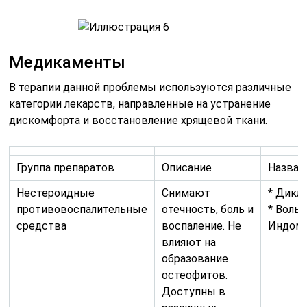
Медикаменты
В терапии данной проблемы используются различные
категории лекарств, направленные на устранение
дискомфорта и восстановление хрящевой ткани.
Группа препаратов
Описание
Назван
Нестероидные
Снимают
* Дикл
противовоспалительные
отечность, боль и
* Вольт
средства
воспаление. Не
Индом
влияют на
образование
остеофитов.
Доступны в