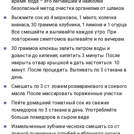
время. Вода – это легчайший и наиболее
безопасный метод очистки организма от шлаков.
Выжмите сок из 4 морковок, 1 манго, колечка
ананаса, 30 граммов клубники, 1 лимона и 1 огурца.
Все смешайте и выпивайте каждое утро. При
повторении симптомов выпевайте и по вечерам.
30 граммов клюквы залить литром воды и
довести до кипения, кипятить 3 минуты. После
накрыть отвар крышкой и дать настояться 10
минут. После процедить. Выпивать по 3 стакана в
день.
Смешать по 3 ст. ложем розмаринового и соевого
масла. После массировать пораженные участки.
Пейте домашний томатный сок из свежих
помидоров по 3 стакана в день. Употребляйте
больше помидоров в сыром виде.
Измельченные зубчики чеснока смешать со ст.
ложкой пшеничных отрубей и яблочного уксуса.