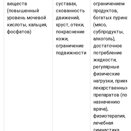
веществ
суставах,
ограничением
(повышенный
скованность
продуктов,
уровень мочевой
движений,
богатых пурина
кислоты, кальция,
хруст, отеки,
(мясо,
фосфатов)
покраснение
субпродукты,
кожи,
алкоголь),
ограничение
достаточное
подвижности
потребление
жидкости,
регулярные
физические
нагрузки, прием
лекарственных
препаратов (по
назначению
врача),
физиотерапия,
лечебная
гимнастика,