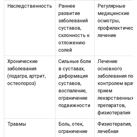
Наследственность
Раннее
Регулярные
развитие
медицинские
заболеваний
осмотры,
суставов,
профилактическ
склонность к
лечение
отложению
солей
Хронические
Сильные боли
Лечение
заболевания
в суставах,
основного
(подагра, артрит,
деформация
заболевания под
остеопороз)
суставов,
контролем врача
воспаление,
прием
ограничение
лекарственных
подвижности
препаратов,
физиотерапия
Травмы
Боль, отек,
Физиотерапия,
ограничение
лечебная