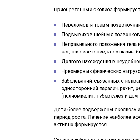
Приобретенный сколиоз формируетс
Переломов и травм позвоночник
Подвывихов шейных позвонков
Неправильного положения тела и
ног, плоскостопие, косоглазие, б
Долгого нахождения в неудобной 
Чрезмерных физических нагрузо
Заболеваний, связанных с непр
односторонний паралич, рахит, 
(полиомиелит, туберкулез и друг
Дети более подвержены сколиозу и
период роста. Лечение наиболее эф
активно формируется.
Сколиоз — боковое искривление по