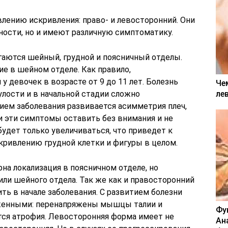
лению искривления: право- и левосторонний. Они
ности, но и имеют различную симптоматику.
аются шейный, грудной и поясничный отделы.
е в шейном отделе. Как правило,
у девочек в возрасте от 9 до 11 лет. Болезнь
Че
ле
улости и в начальной стадии сложно
ием заболевания развивается асимметрия плеч,
ли эти симптомы оставить без внимания и не
будет только увеличиваться, что приведет к
кривлению грудной клетки и фигуры в целом.
на локализация в поясничном отделе, но
или шейного отдела. Так же как и правосторонний
ить в начале заболевания. С развитием болезни
женными: перенапряжены мышцы талии и
Фу
тся атрофия. Левосторонняя форма имеет не
Ан