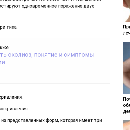
ностируют одновременное поражение двух
Пр
и типа:
ле
кже:
ить сколиоз, понятие и симптомы
ии
кривления.
По
об
искривления.
де
я из представленных форм, которая имеет три