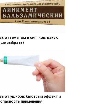
зь от гематом и синяков: какую
чше выбрать?
зь от ушибов: быстрый эффект и
зопасность применения