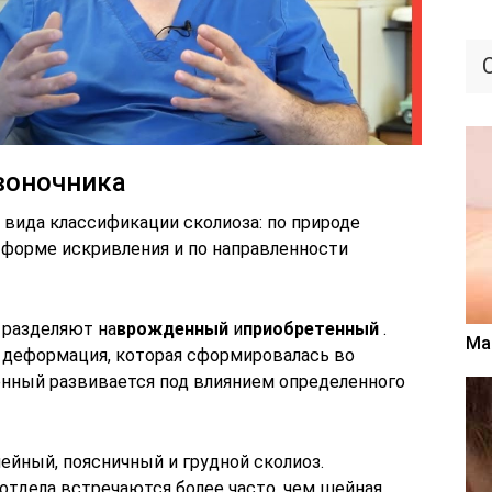
воночника
вида классификации сколиоза: по природе
по форме искривления и по направленности
 разделяют на
врожденный
и
приобретенный
.
Ма
деформация, которая сформировалась во
нный развивается под влиянием определенного
ейный, поясничный и грудной сколиоз.
отдела встречаются более часто, чем шейная