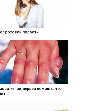
ог ротовой полости
морожение: первая помощь, что
лать