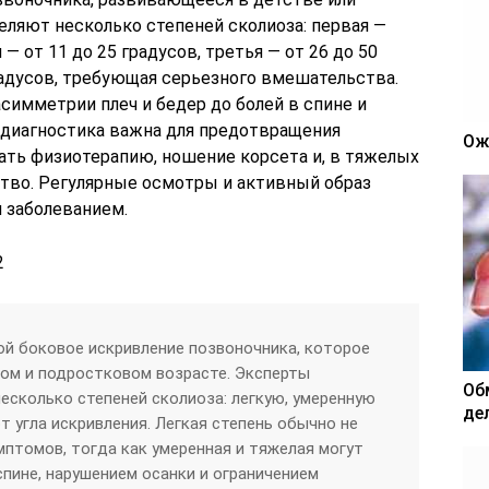
еляют несколько степеней сколиоза: первая —
— от 11 до 25 градусов, третья — от 26 до 50
радусов, требующая серьезного вмешательства.
симметрии плеч и бедер до болей в спине и
 диагностика важна для предотвращения
Ож
ть физиотерапию, ношение корсета и, в тяжелых
ство. Регулярные осмотры и активный образ
 заболеванием.
й боковое искривление позвоночника, которое
ом и подростковом возрасте. Эксперты
Об
есколько степеней сколиоза: легкую, умеренную
де
т угла искривления. Легкая степень обычно не
птомов, тогда как умеренная и тяжелая могут
пине, нарушением осанки и ограничением