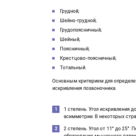
Грудной;
Шейно-грудной;
Грудопоясничный;
Шейный;
Поясничный;
Крестцово-поясничный;
Тотальный.
Основным критерием для определен
искривления позвоночника.
1 степень. Угол искривления д
асимметрии. В некоторых стра
2 степень. Угол от 11° до 25°.
образование мышечного валика