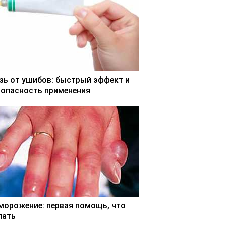
зь от ушибов: быстрый эффект и
зопасность применения
морожение: первая помощь, что
лать