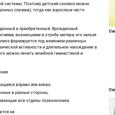
ой системы. Поэтому детский сколиоз можно
енных случаев), тогда как взрослым часто
жденный и приобретенный. Врожденный
Ож
логиями, возникшими в утробе матери; его нельзя
лиоз формируется под влиянием различных
изической активности и длительное нахождение в
 его можно лечить лечебной гимнастикой и
ния:
яющаяся вправо или влево;
Ож
енные в разные стороны;
гивающие все отделы позвоночника.
ется на: