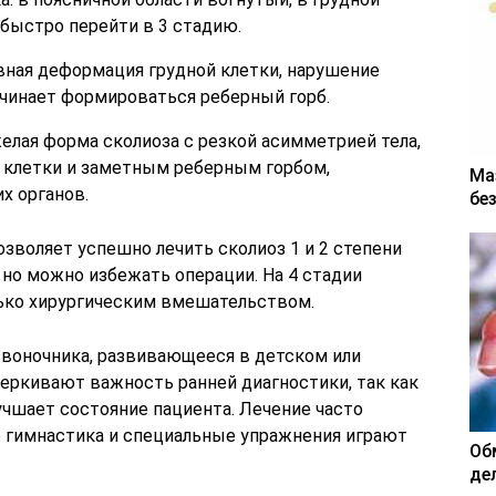
быстро перейти в 3 стадию.
. Явная деформация грудной клетки, нарушение
Начинает формироваться реберный горб.
желая форма сколиоза с резкой асимметрией тела,
 клетки и заметным реберным горбом,
Ма
х органов.
бе
зволяет успешно лечить сколиоз 1 и 2 степени
, но можно избежать операции. На 4 стадии
ко хирургическим вмешательством.
звоночника, развивающееся в детском или
черкивают важность ранней диагностики, так как
чшает состояние пациента. Лечение часто
 гимнастика и специальные упражнения играют
Об
де