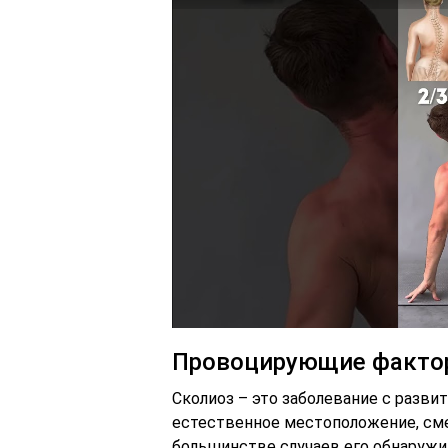
Провоцирующие факто
Сколиоз – это заболевание с разви
естественное местоположение, сме
большинстве случаев его обнаружива