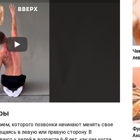
Че
ле
ры
тием, которого позвонки начинают менять свое
Фу
щаясь в левую или правую сторону. В
Ан
ют у детей в возрасте 6-8 лет, как раз когда