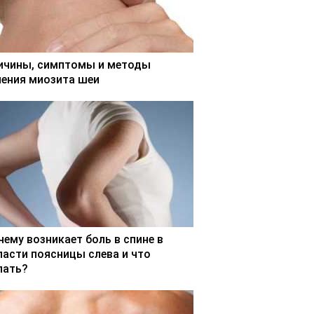
ичины, симптомы и методы
чения миозита шеи
чему возникает боль в спине в
ласти поясницы слева и что
лать?