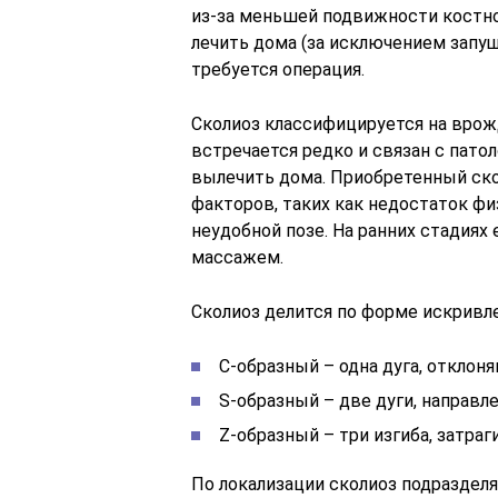
из-за меньшей подвижности костн
лечить дома (за исключением запущ
требуется операция.
Сколиоз классифицируется на вро
встречается редко и связан с пато
вылечить дома. Приобретенный ско
факторов, таких как недостаток ф
неудобной позе. На ранних стадиях
массажем.
Сколиоз делится по форме искривле
C-образный – одна дуга, отклон
S-образный – две дуги, направл
Z-образный – три изгиба, затра
По локализации сколиоз подразделя