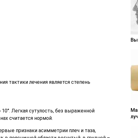
Вы
ия тактики лечения является степень
Ма
о 10°. Легкая сутулость, без выраженной
лу
нах считается нормой.
 Первые признаки асимметрии плеч и таза,
: в поясничной области вогнутый, в грудной –