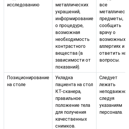
исследованию
металлических
все
украшений,
металлическ
информирование
предметы,
о процедуре,
сообщить
возможная
врачу о
необходимость
возможных
контрастного
аллергиях и
вещества (в
ответить на
зависимости от
вопросы.
показаний).
Позиционирование
Укладка
Следует
на столе
пациента на стол
лежать
КТ-сканера,
неподвижно,
правильное
следуя
положение тела
указаниям
для получения
персонала.
качественных
снимков.