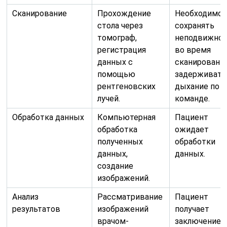
Сканирование
Прохождение
Необходимо
стола через
сохранять
томограф,
неподвижно
регистрация
во время
данных с
сканирования
помощью
задерживать
рентгеновских
дыхание по
лучей.
команде.
Обработка данных
Компьютерная
Пациент
обработка
ожидает
полученных
обработки
данных,
данных.
создание
изображений.
Анализ
Рассматривание
Пациент
результатов
изображений
получает
врачом-
заключение