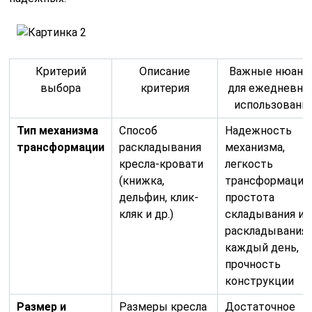
Критерий
Описание
Важные нюанс
выбора
критерия
для ежедневно
использовани
Тип механизма
Способ
Надежность
трансформации
раскладывания
механизма,
кресла-кровати
легкость
(книжка,
трансформации
дельфин, клик-
простота
кляк и др.)
складывания и
раскладывания
каждый день,
прочность
конструкции
Размер и
Размеры кресла
Достаточное