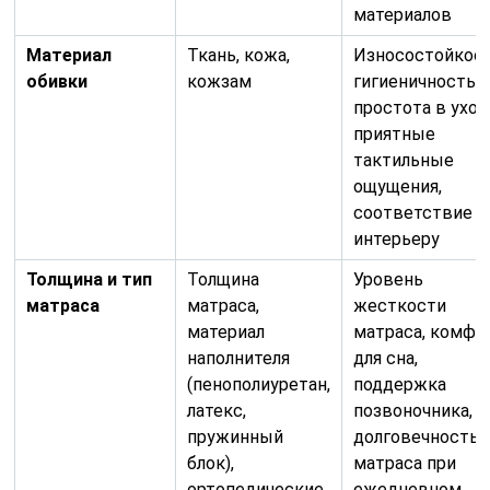
материалов
Материал
Ткань, кожа,
Износостойкост
обивки
кожзам
гигиеничность,
простота в уход
приятные
тактильные
ощущения,
соответствие
интерьеру
Толщина и тип
Толщина
Уровень
матраса
матраса,
жесткости
материал
матраса, комфо
наполнителя
для сна,
(пенополиуретан,
поддержка
латекс,
позвоночника,
пружинный
долговечность
блок),
матраса при
ортопедические
ежедневном