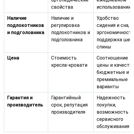
свойства
использовании
Наличие
Наличие и
Удобство
подлокотников
регулировка
сидения и сна,
и подголовника
подлокотников и
эргономичность
подголовника
поддержка шеи
спины
Цена
Стоимость
Соотношение
кресла-кровати
цены и качества
бюджетные и
премиальные
варианты
Гарантия и
Гарантийный
Надежность
производитель
срок, репутация
покупки,
производителя
возможность
сервисного
обслуживания