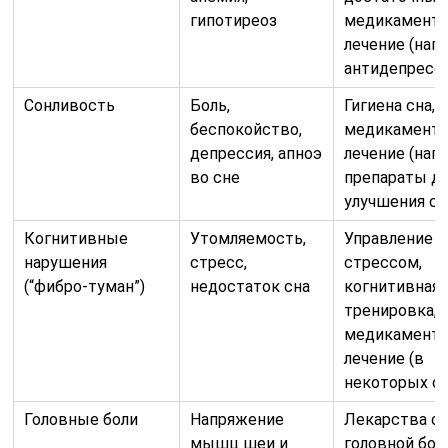
гипотиреоз
медикаменто
лечение (нап
антидепресс
Сонливость
Боль,
Гигиена сна,
беспокойство,
медикаменто
депрессия, апноэ
лечение (нап
во сне
препараты д
улучшения сн
Когнитивные
Утомляемость,
Управление
нарушения
стресс,
стрессом,
(“фибро-туман”)
недостаток сна
когнитивная
тренировка,
медикаменто
лечение (в
некоторых сл
Головные боли
Напряжение
Лекарства о
мышц шеи и
головной бол