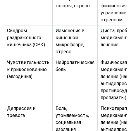
головы, стресс
физическая т
управление
стрессом
Синдром
Изменения в
Диета, проби
раздраженного
кишечной
медикаменто
кишечника (СРК)
микрофлоре,
лечение
стресс
Чувствительность
Нейропатическая
Физическая т
к прикосновению
боль
медикаменто
(аллодиния)
лечение (нап
антидепресс
противосуд
препараты)
Депрессия и
Боль,
Психотерапия
тревога
утомляемость,
медикаменто
социальная
лечение (нап
изоляция
антидепресс