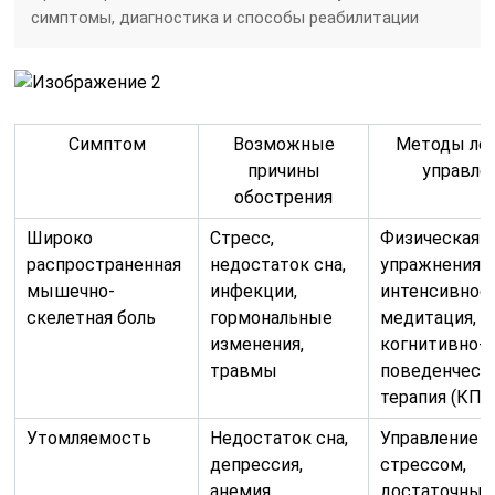
симптомы, диагностика и способы реабилитации
Симптом
Возможные
Методы леч
причины
управле
обострения
Широко
Стресс,
Физическая т
распространенная
недостаток сна,
упражнения с
мышечно-
инфекции,
интенсивнос
скелетная боль
гормональные
медитация, йо
изменения,
когнитивно-
травмы
поведенческ
терапия (КПТ
Утомляемость
Недостаток сна,
Управление
депрессия,
стрессом,
анемия,
достаточный 