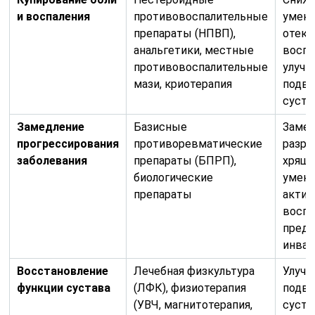
и воспаления
противовоспалительные
умен
препараты (НПВП),
отека
анальгетики, местные
воспа
противовоспалительные
улучш
мази, криотерапия
подв
суста
Замедление
Базисные
Заме
прогрессирования
противоревматические
разру
заболевания
препараты (БПРП),
хряща
биологические
умен
препараты
актив
воспа
пред
инвал
Восстановление
Лечебная физкультура
Улуч
функции сустава
(ЛФК), физиотерапия
подв
(УВЧ, магнитотерапия,
суста