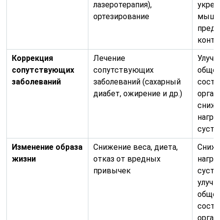
лазеротерапия),
укреп
ортезирование
мышц
пред
контр
Коррекция
Лечение
Улуч
сопутствующих
сопутствующих
обще
заболеваний
заболеваний (сахарный
состо
диабет, ожирение и др.)
орган
сниж
нагру
суст
Изменение образа
Снижение веса, диета,
Сниж
жизни
отказ от вредных
нагру
привычек
суста
улучш
обще
состо
орган