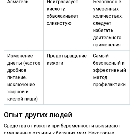
Алмагель
Нейтрализует
Безопасен в
кислоту,
умеренных
обволакивает
количествах,
слизистую
следует
избегать
длительного
применения.
Изменение
Предотвращение
Самый
диеты (частое
изжоги
безопасный и
дробное
эффективный
питание,
метод
исключение
профилактики.
жирной и
кислой пищи)
Опыт других людей
Средства от изжоги при беременности вызывают
смешанные отзывы у будущих мам. Некоторые