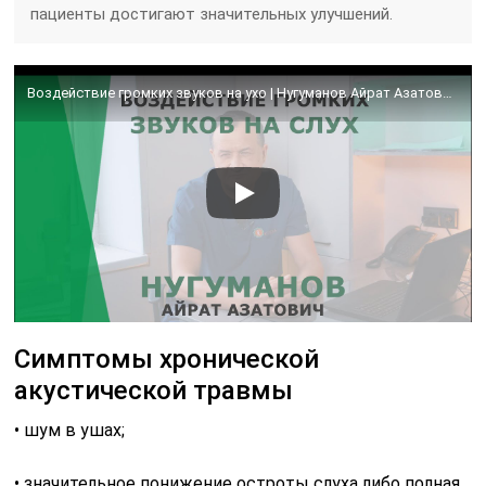
пациенты достигают значительных улучшений.
Воздействие громких звуков на ухо | Нугуманов Айрат Азатович | Сурдолог Корл Казань
Симптомы хронической
акустической травмы
• шум в ушах;
• значительное понижение остроты слуха либо полная