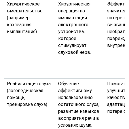
Хирургическое
Хирургическая
Эффектив
вмешательство
операция по
значител
(например,
имплантации
потере сл
кохлеарная
электронного
вызванно
имплантация)
устройства,
необрат
которое
поврежд
стимулирует
внутренне
слуховой нерв.
Реабилитация слуха
Обучение
Помогает
(логопедическая
эффективному
улучшить
помощь,
использованию
качество
тренировка слуха)
остаточного слуха,
адаптаци
развитие навыков
потере сл
восприятия речи в
условиях шума.