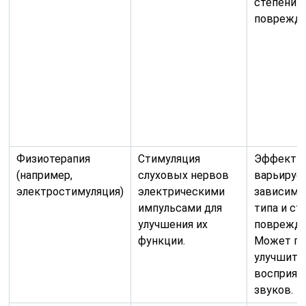
степени
поврежде
Физиотерапия
Стимуляция
Эффекти
(например,
слуховых нервов
варьируе
электростимуляция)
электрическими
зависимо
импульсами для
типа и ст
улучшения их
поврежде
функции.
Может п
улучшить
восприят
звуков.