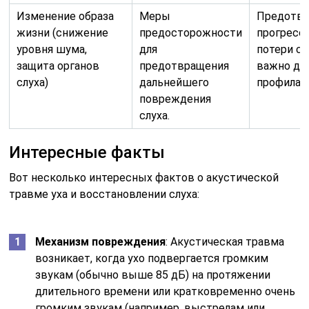
Изменение образа
Меры
Предотв
жизни (снижение
предосторожности
прогресс
уровня шума,
для
потери сл
защита органов
предотвращения
важно дл
слуха)
дальнейшего
профилак
повреждения
слуха.
Интересные факты
Вот несколько интересных фактов о акустической
травме уха и восстановлении слуха:
Механизм повреждения
: Акустическая травма
возникает, когда ухо подвергается громким
звукам (обычно выше 85 дБ) на протяжении
длительного времени или кратковременно очень
громким звукам (например, выстрелам или