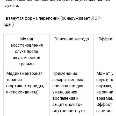
глухота;
• втянутая форма перепонки (обнаруживает ЛОР-
врач).
Метод
Описание метода
Эффект
восстановления
слуха после
акустической
травмы
Медикаментозная
Применение
Может ул
терапия
лекарственных
слух в н
(кортикостероиды,
препаратов для
случаях, 
антиоксиданты)
уменьшения
на ранних
воспаления и
травмы.
защиты клеток
Эффекти
внутреннего уха.
зависит 