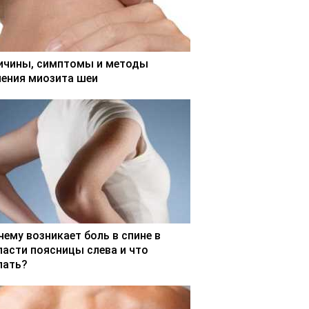
ичины, симптомы и методы
чения миозита шеи
чему возникает боль в спине в
ласти поясницы слева и что
лать?