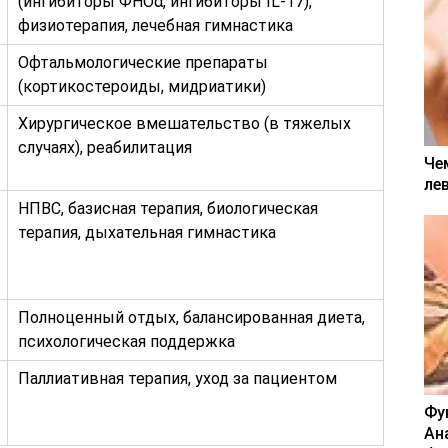
(ингибиторы ФНОα, ингибиторы IL-17),
физиотерапия, лечебная гимнастика
Офтальмологические препараты
(кортикостероиды, мидриатики)
Хирургическое вмешательство (в тяжелых
случаях), реабилитация
Че
ле
НПВС, базисная терапия, биологическая
терапия, дыхательная гимнастика
Полноценный отдых, балансированная диета,
психологическая поддержка
Паллиативная терапия, уход за пациентом
Фу
Ан