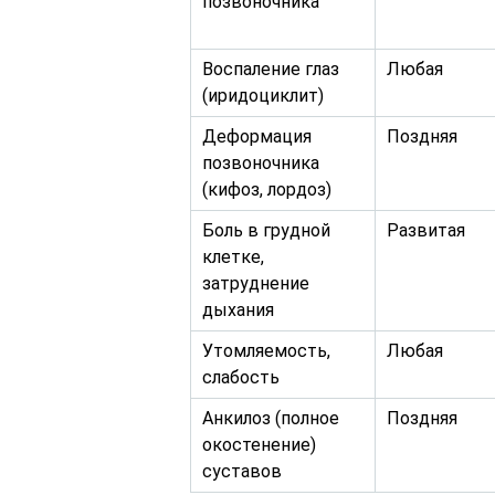
позвоночника
Воспаление глаз
Любая
(иридоциклит)
Деформация
Поздняя
позвоночника
(кифоз, лордоз)
Боль в грудной
Развитая
клетке,
затруднение
дыхания
Утомляемость,
Любая
слабость
Анкилоз (полное
Поздняя
окостенение)
суставов