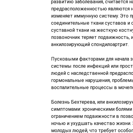
развитию заболевания, считается 
предрасположенностью являются н
изменяет иммунную систему. Это п
соединительные ткани суставов и 
суставной ткани на жесткую костну
позвоночник теряет подвижность, и
анкилозирующий спондилоартрит.
Пусковыми факторами для начала з
системы после инфекций или просту
людей с наследственной предрас
гормональные нарушения, проблемы
воспалительные процессы в мочепо
Болезнь Бехтерева, или анкилозир
симптомами: хроническими болями 
ограничением подвижности в позво
ночью и ухудшать качество жизни. 
молодых людей, что требует особог