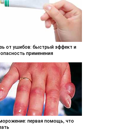
зь от ушибов: быстрый эффект и
зопасность применения
морожение: первая помощь, что
лать