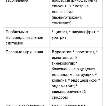
заболевания
процессы (ринофарингит,
синуситы); * острые
воспаления
(ларинготрахеит,
тонзиллит)
Проблемы с
* цистит; * пиелонефрит; *
мочевыделительной
уретрит
системой
Половые нарушения
В урологии: * простатит; *
импотенция. В
гинекологии: *
болезненные ощущения
во время менструации; *
кольпит; * эндоцервикоз; *
эндометрит; *
климактерический
синдром