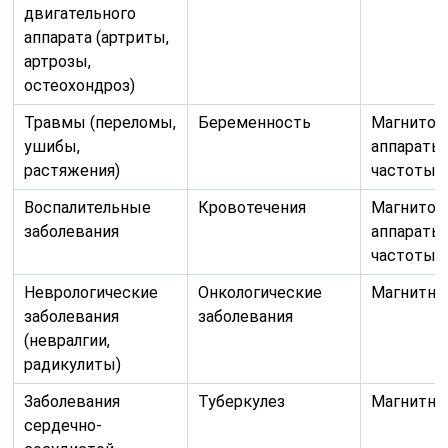
двигательного
аппарата (артриты,
артрозы,
остеохондроз)
Травмы (переломы,
Беременность
Магнитот
ушибы,
аппараты
растяжения)
частоты
Воспалительные
Кровотечения
Магнитот
заболевания
аппараты
частоты
Неврологические
Онкологические
Магнитны
заболевания
заболевания
(невралгии,
радикулиты)
Заболевания
Туберкулез
Магнитны
сердечно-