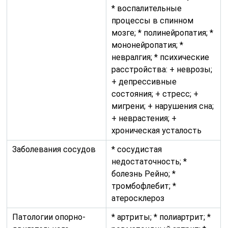
* воспалительные
процессы в спинном
мозге; * полинейропатия; *
мононейропатия; *
невралгия; * психические
расстройства: + неврозы;
+ депрессивные
состояния; + стресс; +
мигрени; + нарушения сна;
+ неврастения; +
хроническая усталость
Заболевания сосудов
* сосудистая
недостаточность; *
болезнь Рейно; *
тромбофлебит; *
атеросклероз
Патологии опорно-
* артриты; * полиартрит; *