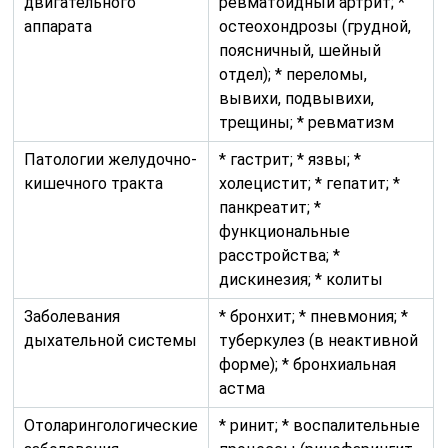
двигательного
ревматоидный артрит; *
аппарата
остеохондрозы (грудной,
поясничный, шейный
отдел); * переломы,
вывихи, подвывихи,
трещины; * ревматизм
Патологии желудочно-
* гастрит; * язвы; *
кишечного тракта
холецистит; * гепатит; *
панкреатит; *
функциональные
расстройства; *
дискинезия; * колиты
Заболевания
* бронхит; * пневмония; *
дыхательной системы
туберкулез (в неактивной
форме); * бронхиальная
астма
Отоларингологические
* ринит; * воспалительные