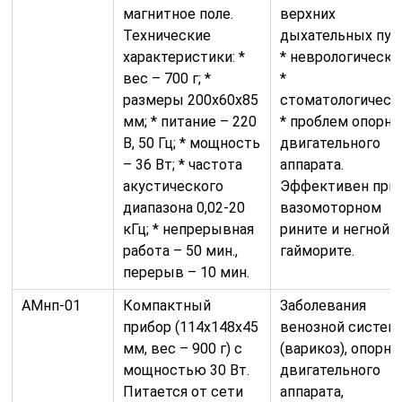
магнитное поле.
верхних
Технические
дыхательных пут
характеристики: *
* неврологически
вес – 700 г; *
*
размеры 200х60х85
стоматологическ
мм; * питание – 220
* проблем опорно
В, 50 Гц; * мощность
двигательного
– 36 Вт; * частота
аппарата.
акустического
Эффективен при
диапазона 0,02-20
вазомоторном
кГц; * непрерывная
рините и негнойн
работа – 50 мин.,
гайморите.
перерыв – 10 мин.
АМнп-01
Компактный
Заболевания
прибор (114х148х45
венозной систе
мм, вес – 900 г) с
(варикоз), опорно
мощностью 30 Вт.
двигательного
Питается от сети
аппарата,