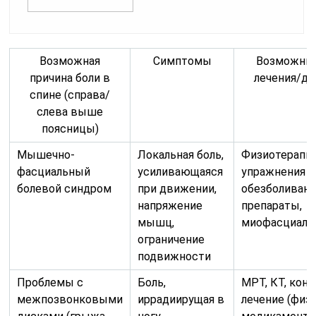
Возможная
Симптомы
Возможны
причина боли в
лечения/ди
спине (справа/
слева выше
поясницы)
Мышечно-
Локальная боль,
Физиотерапия
фасциальный
усиливающаяся
упражнения н
болевой синдром
при движении,
обезболиваю
напряжение
препараты,
мышц,
миофасциаль
ограничение
подвижности
Проблемы с
Боль,
МРТ, КТ, кон
межпозвонковыми
иррадиирущая в
лечение (физ