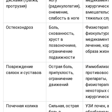
дисками (грыжа,
ногу
медикаменты
протрузия)
(радикулопатия),
хирургическо
онемение,
вмешательст
слабость в ноге
тяжелых случ
Остеохондроз
Боль,
Физиотерапия
скованность,
физкультура,
хруст в
медикаменто
позвоночнике,
лечение, кор
ограничение
образа жизни
подвижности
Повреждение
Острая боль,
Иммобилизац
связок и суставов
припухлость,
противовосп
ограничение
препараты,
движений
физиотерапия
некоторых сл
хирургическо
Почечная колика
Сильная, острая
УЗИ почек, ан
боль в
обезболиваю