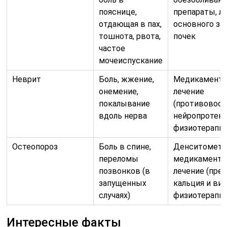
пояснице,
препараты, л
отдающая в пах,
основного за
тошнота, рвота,
почек
частое
мочеиспускание
Неврит
Боль, жжение,
Медикаменто
онемение,
лечение
покалывание
(противовосп
вдоль нерва
нейропротект
физиотерапи
Остеопороз
Боль в спине,
Денситометр
переломы
медикаменто
позвонков (в
лечение (пре
запущенных
кальция и вит
случаях)
физиотерапи
Интересные факты