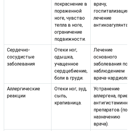
покраснение в
врачу,
пораженной
госпитализация,
ноге, чувство
лечение
тепла в ноге,
антикоагулянтам
ограничение
подвижности.
Сердечно-
Отеки ног,
Лечение
сосудистые
одышка,
основного
заболевания
учащенное
заболевания под
сердцебиение,
наблюдением
боли в груди.
врача-кардиолог
Аллергические
Отеки ног, зуд,
Устранение
реакции
сыпь,
аллергена, прие
крапивница.
антигистаминн
препаратов (по
назначению
врача).