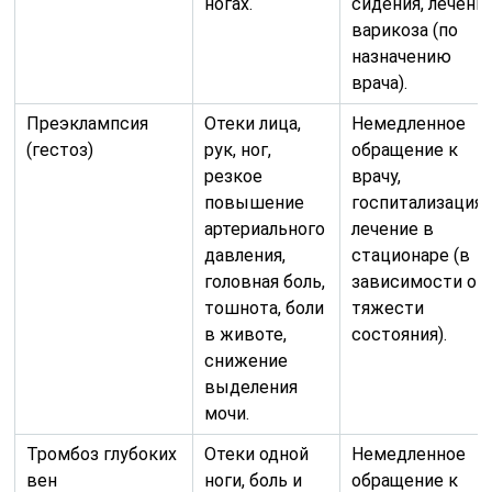
ногах.
сидения, лечени
варикоза (по
назначению
врача).
Преэклампсия
Отеки лица,
Немедленное
(гестоз)
рук, ног,
обращение к
резкое
врачу,
повышение
госпитализация,
артериального
лечение в
давления,
стационаре (в
головная боль,
зависимости от
тошнота, боли
тяжести
в животе,
состояния).
снижение
выделения
мочи.
Тромбоз глубоких
Отеки одной
Немедленное
вен
ноги, боль и
обращение к