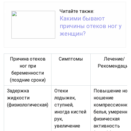
Читайте также:
Какими бывают
причины отеков ног у
женщин?
Причина отеков
Симптомы
Лечение/
ног при
Рекомендаци
беременности
(поздние сроки)
Задержка
Отеки
Повышение ног,
жидкости
лодыжек,
ношение
(физиологическая)
ступней,
компрессионног
иногда кистей
белья, умеренна
рук,
физическая
увеличение
активность