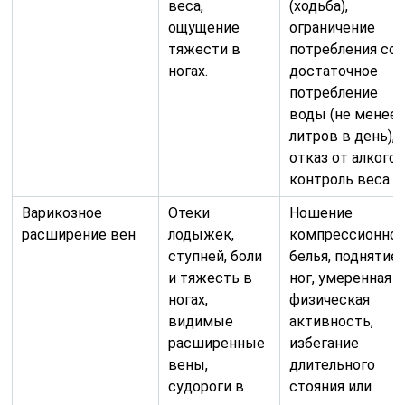
веса,
(ходьба),
ощущение
ограничение
тяжести в
потребления сол
ногах.
достаточное
потребление
воды (не менее 
литров в день),
отказ от алкогол
контроль веса.
Варикозное
Отеки
Ношение
расширение вен
лодыжек,
компрессионног
ступней, боли
белья, поднятие
и тяжесть в
ног, умеренная
ногах,
физическая
видимые
активность,
расширенные
избегание
вены,
длительного
судороги в
стояния или