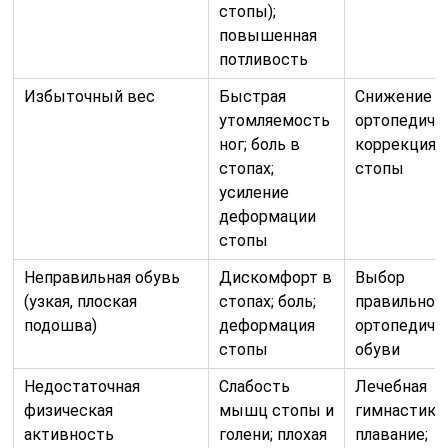
стопы);
повышенная
потливость
Избыточный вес
Быстрая
Снижение в
утомляемость
ортопедиче
ног; боль в
коррекция
стопах;
стопы
усиление
деформации
стопы
Неправильная обувь
Дискомфорт в
Выбор
(узкая, плоская
стопах; боль;
правильной
подошва)
деформация
ортопедиче
стопы
обуви
Недостаточная
Слабость
Лечебная
физическая
мышц стопы и
гимнастика;
активность
голени; плохая
плавание;