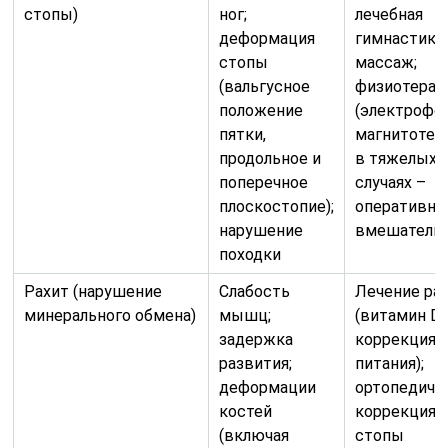
стопы)
ног;
лечебная
деформация
гимнастика;
стопы
массаж;
(вальгусное
физиотерап
положение
(электрофор
пятки,
магнитотера
продольное и
в тяжелых
поперечное
случаях –
плоскостопие);
оперативно
нарушение
вмешатель
походки
Рахит (нарушение
Слабость
Лечение ра
минерального обмена)
мышц;
(витамин D,
задержка
коррекция
развития;
питания);
деформации
ортопедиче
костей
коррекция
(включая
стопы