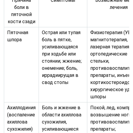
Причина
Симптомы
Возможные ме
боли в
лечения
пяточной
кости сзади
Пяточная
Острая или тупая
Физиотерапия (УВЧ
шпора
боль в пятке,
магнитотерапия,
усиливающаяся
лазерная терапия),
при ходьбе или
ортопедические
стоянии; жжение;
стельки,
онемение; боль,
противовоспалит
иррадиирущая в
препараты, инъек
свод стопы
кортикостероидов
хирургическое уд
шпоры
Ахиллодиния
Боль и жжение в
Покой, лед, компр
(воспаление
области ахиллова
возвышение ноги;
ахиллова
сухожилия,
противовоспалит
сухожилия)
усиливающиеся
препараты;