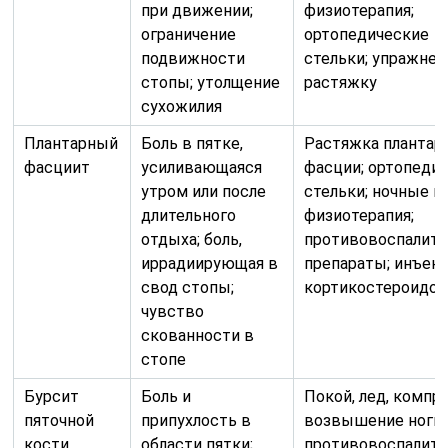
при движении;
физиотерапия;
ограничение
ортопедические
подвижности
стельки; упражнен
стопы; утолщение
растяжку
сухожилия
Плантарный
Боль в пятке,
Растяжка плантар
фасциит
усиливающаяся
фасции; ортопеди
утром или после
стельки; ночные ш
длительного
физиотерапия;
отдыха; боль,
противовоспалит
иррадиирующая в
препараты; инъек
свод стопы;
кортикостероидо
чувство
скованности в
стопе
Бурсит
Боль и
Покой, лед, компр
пяточной
припухлость в
возвышение ноги;
кости
области пятки;
противовоспалит