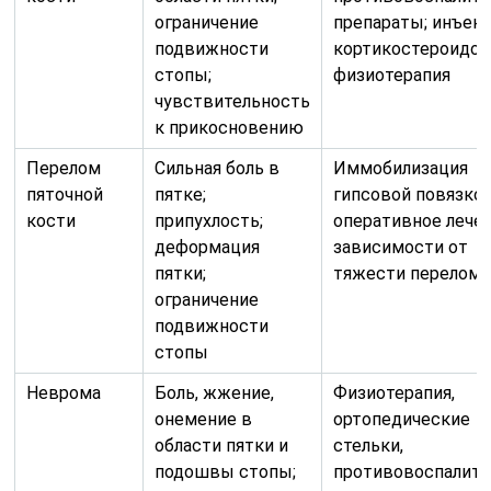
ограничение
препараты; инъек
подвижности
кортикостероидов
стопы;
физиотерапия
чувствительность
к прикосновению
Перелом
Сильная боль в
Иммобилизация
пяточной
пятке;
гипсовой повязкой
кости
припухлость;
оперативное лечен
деформация
зависимости от
пятки;
тяжести перелома
ограничение
подвижности
стопы
Неврома
Боль, жжение,
Физиотерапия,
онемение в
ортопедические
области пятки и
стельки,
подошвы стопы;
противовоспалит