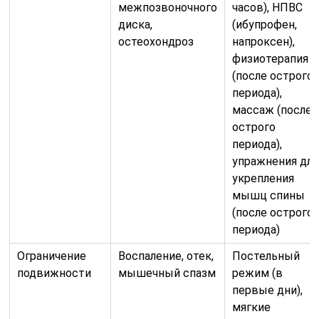
межпозвоночного
часов), НПВС
диска,
(ибупрофен,
остеохондроз
напроксен),
физиотерапия
(после острого
периода),
массаж (после
острого
периода),
упражнения для
укрепления
мышц спины
(после острого
периода)
Ограничение
Воспаление, отек,
Постельный
подвижности
мышечный спазм
режим (в
первые дни),
мягкие