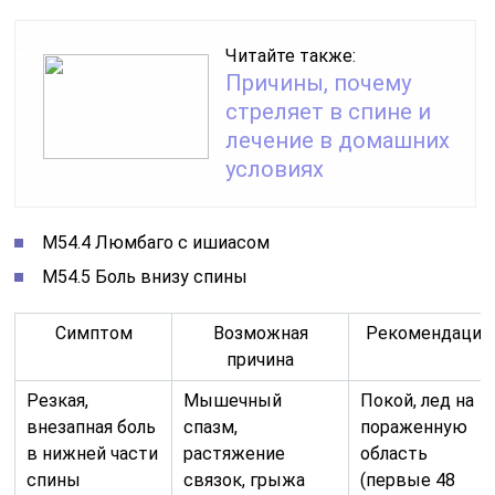
Читайте также:
Причины, почему
стреляет в спине и
лечение в домашних
условиях
M54.4 Люмбаго с ишиасом
M54.5 Боль внизу спины
Симптом
Возможная
Рекомендации
причина
Резкая,
Мышечный
Покой, лед на
внезапная боль
спазм,
пораженную
в нижней части
растяжение
область
спины
связок, грыжа
(первые 48