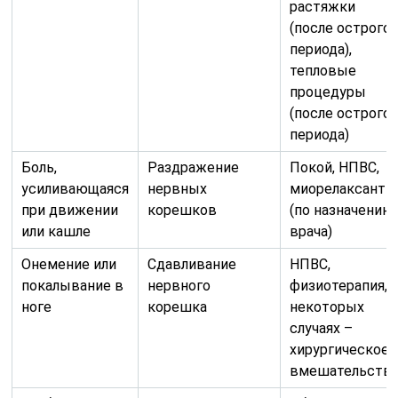
растяжки
(после острого
периода),
тепловые
процедуры
(после острого
периода)
Боль,
Раздражение
Покой, НПВС,
усиливающаяся
нервных
миорелаксанты
при движении
корешков
(по назначению
или кашле
врача)
Онемение или
Сдавливание
НПВС,
покалывание в
нервного
физиотерапия, 
ноге
корешка
некоторых
случаях –
хирургическое
вмешательств