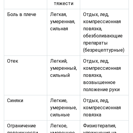
тяжести
Боль в плече
Легкая,
Отдых, лед,
умеренная,
компрессионная
сильная
повязка,
обезболивающие
препараты
(безрецептурные)
Отек
Легкий,
Отдых, лед,
умеренный,
компрессионная
сильный
повязка,
возвышенное
положение руки
Синяки
Легкие,
Отдых, лед,
умеренные,
компрессионная
сильные
повязка
Ограничение
Легкое,
Физиотерапия,
подвижности
умеренное,
упражнения на