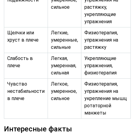
сильное
растяжку,
укрепляющие
упражнения
Щелчки или
Легкие,
Физиотерапия,
хруст в плече
умеренные,
упражнения на
сильные
растяжку
Слабость в
Легкая,
Укрепляющие
плече
умеренная,
упражнения,
сильная
физиотерапия
Чувство
Легкое,
Физиотерапия,
нестабильности
умеренное,
упражнения на
в плече
сильное
укрепление мышц
ротаторной
манжеты
Интересные факты