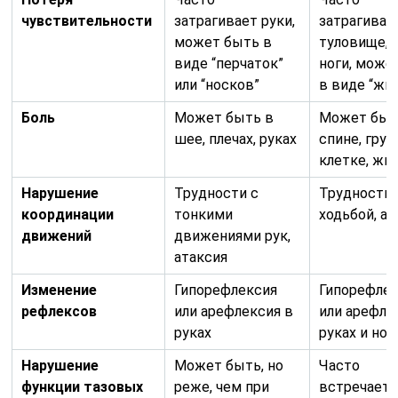
чувствительности
затрагивает руки,
затрагивае
может быть в
туловище, 
виде “перчаток”
ноги, може
или “носков”
в виде “жи
Боль
Может быть в
Может быт
шее, плечах, руках
спине, гру
клетке, жи
Нарушение
Трудности с
Трудности 
координации
тонкими
ходьбой, а
движений
движениями рук,
атаксия
Изменение
Гипорефлексия
Гипорефле
рефлексов
или арефлексия в
или арефле
руках
руках и ног
Нарушение
Может быть, но
Часто
функции тазовых
реже, чем при
встречаетс