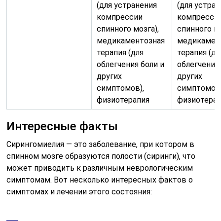
(для устранения
(для устра
компрессии
компресси
спинного мозга),
спинного мо
медикаментозная
медикамен
терапия (для
терапия (дл
облегчения боли и
облегчения
других
других
симптомов),
симптомов)
физиотерапия
физиотера
Интересные факты
Сирингомиелия — это заболевание, при котором в
спинном мозге образуются полости (сиринги), что
может приводить к различным неврологическим
симптомам. Вот несколько интересных фактов о
симптомах и лечении этого состояния: