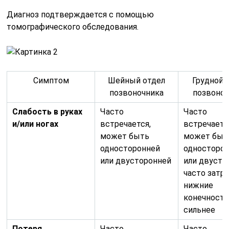
Диагноз подтверждается с помощью
томографического обследования.
Симптом
Шейный отдел
Грудной 
позвоночника
позвоно
Слабость в руках
Часто
Часто
и/или ногах
встречается,
встречаетс
может быть
может быт
односторонней
односторо
или двусторонней
или двусто
часто затр
нижние
конечност
сильнее
Потеря
Часто
Часто