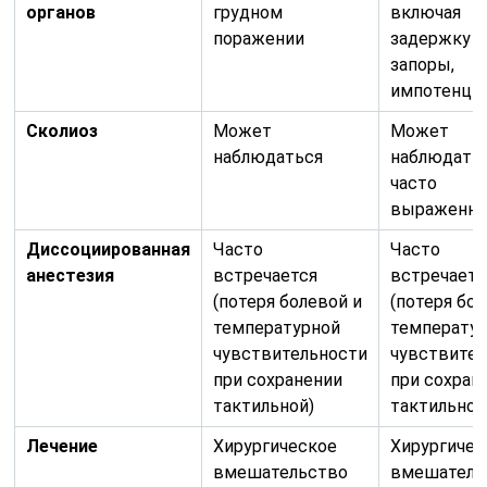
органов
грудном
включая
поражении
задержку м
запоры,
импотенци
Сколиоз
Может
Может
наблюдаться
наблюдатьс
часто
выраженне
Диссоциированная
Часто
Часто
анестезия
встречается
встречаетс
(потеря болевой и
(потеря бо
температурной
температу
чувствительности
чувствите
при сохранении
при сохран
тактильной)
тактильной
Лечение
Хирургическое
Хирургичес
вмешательство
вмешатель