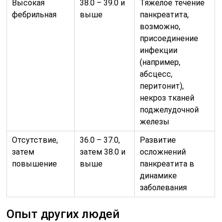
Высокая
38.0 – 39.0 и
Тяжелое течение
фебрильная
выше
панкреатита,
возможно,
присоединение
инфекции
(например,
абсцесс,
перитонит),
некроз тканей
поджелудочной
железы
Отсутствие,
36.0 – 37.0,
Развитие
затем
затем 38.0 и
осложнений
повышение
выше
панкреатита в
динамике
заболевания
Опыт других людей