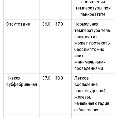
повышения
температуры при
панкреатите
Отсутствие
36.0 – 37.0
Нормальная
температура тела,
панкреатит
может протекать
бессимптомно
или с
минимальными
проявлениями
Низкая
37.0 – 38.0
Легкое
субфебрильная
воспаление
поджелудочной
железы,
начальная стадия
заболевания