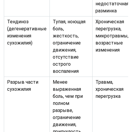
недостаточная
разминка
Тендиноз
Тупая, ноющая
Хроническая
(дегенеративные
боль,
перегрузка,
изменения
жесткость,
микротравмы,
сухожилия)
ограничение
возрастные
движения,
изменения
отсутствие
острого
воспаления
Разрыв части
Менее
Травма,
сухожилия
выраженная
хроническая
боль, чем при
перегрузка
полном
разрыве,
ограничение
движения,
припухлость