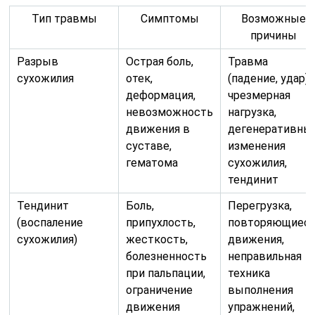
Тип травмы
Симптомы
Возможные
причины
Разрыв
Острая боль,
Травма
сухожилия
отек,
(падение, удар),
деформация,
чрезмерная
невозможность
нагрузка,
движения в
дегенеративны
суставе,
изменения
гематома
сухожилия,
тендинит
Тендинит
Боль,
Перегрузка,
(воспаление
припухлость,
повторяющиес
сухожилия)
жесткость,
движения,
болезненность
неправильная
при пальпации,
техника
ограничение
выполнения
движения
упражнений,